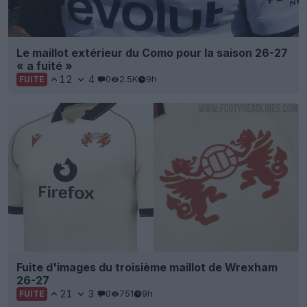
Le maillot extérieur du Como pour la saison 26-27
« a fuité »
12
4
0
2.5K
9h
FUITE
Fuite d'images du troisième maillot de Wrexham
26-27
21
3
0
751
9h
FUITE