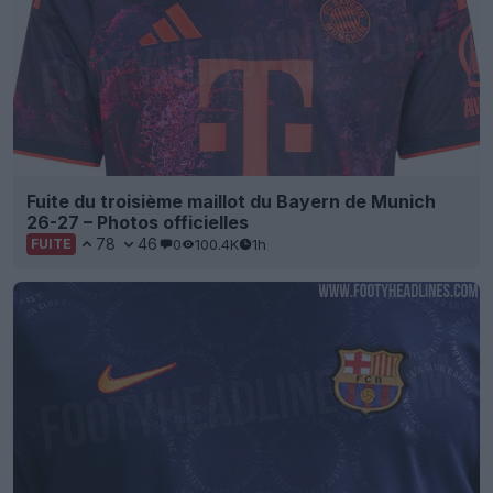
Fuite du troisième maillot du Bayern de Munich
26-27 – Photos officielles
78
46
0
100.4K
1h
FUITE