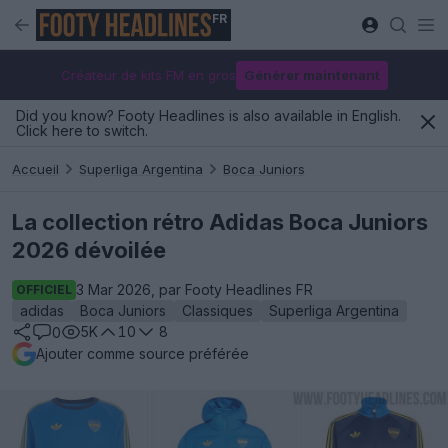
FR
Créateur de kits FM en gros
Générer maintenant
Did you know? Footy Headlines is also available in English.
Click here to switch.
Accueil
Superliga Argentina
Boca Juniors
La collection rétro Adidas Boca Juniors
2026 dévoilée
3 Mar 2026, par Footy Headlines FR
OFFICIEL
adidas
Boca Juniors
Classiques
Superliga Argentina
5K
10
8
0
Ajouter comme source préférée