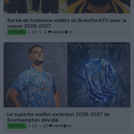
Sortie du troisième maillot du Brentford FC pour la
saison 2026-2027
10
2
0
986
3h
OFFICIEL
Le superbe maillot extérieur 2026-2027 de
Southampton dévoilé
15
30
0
8K
3h
OFFICIEL