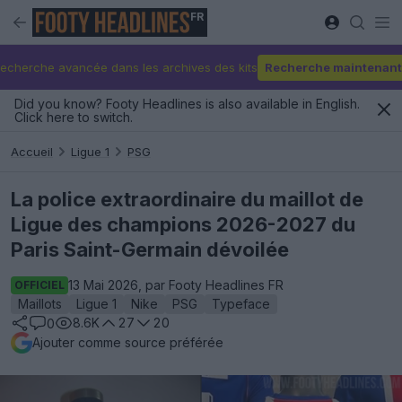
FR
echerche avancée dans les archives des kits
Recherche maintenant
Did you know? Footy Headlines is also available in English.
Click here to switch.
Accueil
Ligue 1
PSG
La police extraordinaire du maillot de
Ligue des champions 2026-2027 du
Paris Saint-Germain dévoilée
13 Mai 2026, par Footy Headlines FR
OFFICIEL
Maillots
Ligue 1
Nike
PSG
Typeface
8.6K
27
20
0
Ajouter comme source préférée