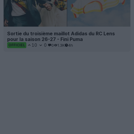
Sortie du troisième maillot Adidas du RC Lens
pour la saison 26-27 - Fini Puma
10
0
0
1.3K
4h
OFFICIEL