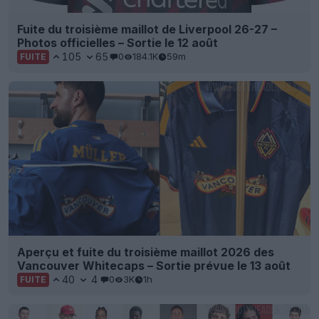
Fuite du troisième maillot de Liverpool 26-27 –
Photos officielles – Sortie le 12 août
105
65
0
184.1K
59m
FUITE
Aperçu et fuite du troisième maillot 2026 des
Vancouver Whitecaps – Sortie prévue le 13 août
40
4
0
3K
1h
FUITE