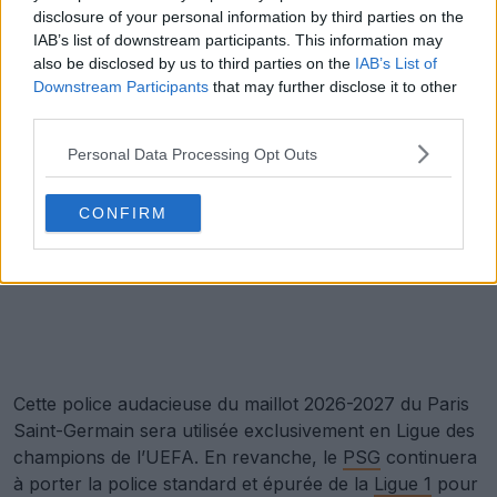
disclosure of your personal information by third parties on the
IAB’s list of downstream participants. This information may
also be disclosed by us to third parties on the
IAB’s List of
Downstream Participants
that may further disclose it to other
third parties.
Personal Data Processing Opt Outs
CONFIRM
Cette police audacieuse du maillot 2026-2027 du Paris
Saint-Germain sera utilisée exclusivement en Ligue des
champions de l’UEFA. En revanche, le
PSG
continuera
à porter la police standard et épurée de la
Ligue 1
pour