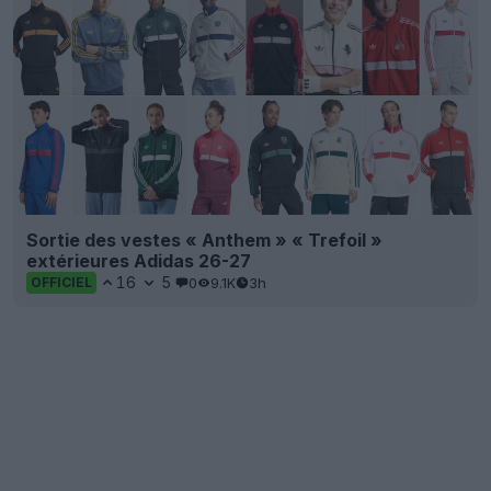
Sortie des vestes « Anthem » « Trefoil »
extérieures Adidas 26-27
16
5
0
9.1K
3h
OFFICIEL