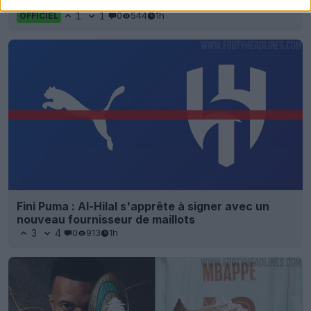
- Fin des maillots créés en interne
1
1
0
544
1h
OFFICIEL
Fini Puma : Al-Hilal s'apprête à signer avec un
nouveau fournisseur de maillots
3
4
0
913
1h