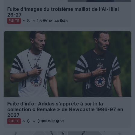
Fuite d'images du troisième maillot de l'Al-Hilal
26-27
8
15
0
1.4K
4h
FUITE
Fuite d’info : Adidas s’apprête à sortir la
collection « Remake » de Newcastle 1996-97 en
2027
8
3
0
3K
5h
FUITE