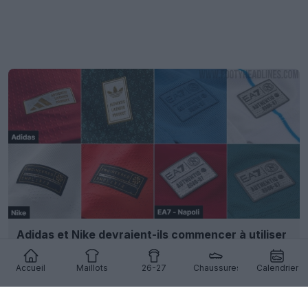
Adidas et Nike devraient-ils commencer à utiliser
des badges d'authenticité scannables ?
10
9
0
3.7K
18h
Accueil
Maillots
26-27
Chaussures
Calendrier