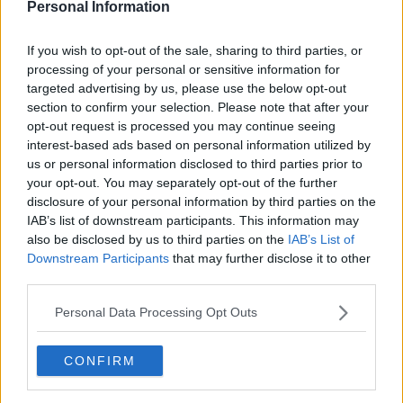
Personal Information
If you wish to opt-out of the sale, sharing to third parties, or
processing of your personal or sensitive information for
targeted advertising by us, please use the below opt-out
Dévoilement du troisième maillot de Fulham pour
section to confirm your selection. Please note that after your
la saison 26-27
opt-out request is processed you may continue seeing
5
2
0
494
33m
interest-based ads based on personal information utilized by
us or personal information disclosed to third parties prior to
your opt-out. You may separately opt-out of the further
disclosure of your personal information by third parties on the
IAB’s list of downstream participants. This information may
also be disclosed by us to third parties on the
IAB’s List of
Downstream Participants
that may further disclose it to other
third parties.
Personal Data Processing Opt Outs
CONFIRM
Sortie du troisième maillot Adidas du Lecce 26-27