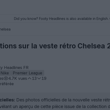
Did you know? Footy Headlines is also available in English. 
helsea
tions sur la veste rétro Chelsea
ty Headlines FR
Nike
Premier League
es
4.7K
vues
13
19
référée
cielles:
Des photos officielles de la nouvelle veste ré
élant un aperçu de cette pièce issue de la collection d