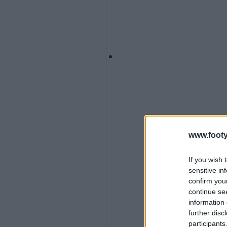
www.footy
If you wish 
sensitive in
confirm you
continue se
information 
further disc
participants