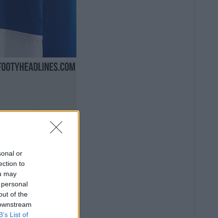
sonal or
ection to
ou may
 personal
out of the
 downstream
B’s List of