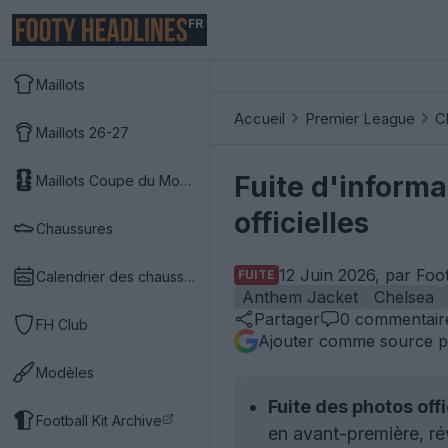
FR
Maillots
Accueil
Premier League
C
Maillots 26-27
Fuite d'informa
Maillots Coupe du Monde 2026
officielles
Chaussures
12 Juin 2026, par Foo
FUITE
Calendrier des chaussures
Anthem Jacket
Chelsea
Partager
0
commentair
FH Club
Ajouter comme source p
Modèles
Fuite des photos offi
Football Kit Archive
en avant-première, rév