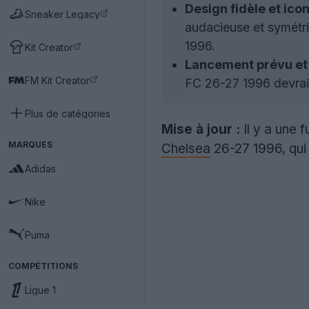
Design fidèle et ico
Sneaker Legacy
audacieuse et symétriq
1996.
Kit Creator
Lancement prévu et 
FM Kit Creator
FC 26-27 1996 devrait
Plus de catégories
Mise à jour :
Il y a une f
MARQUES
Chelsea
26-27 1996, qui f
Adidas
Nike
Puma
COMPÉTITIONS
Ligue 1