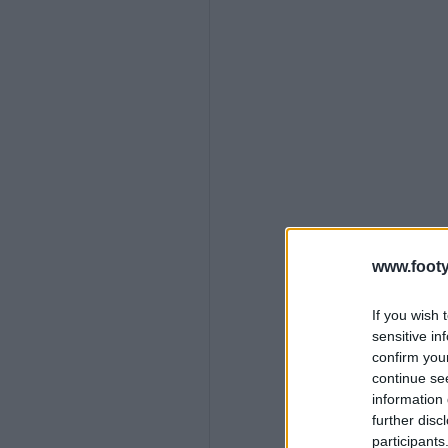
www.footy
If you wish 
sensitive in
confirm you
continue se
information 
further disc
participants