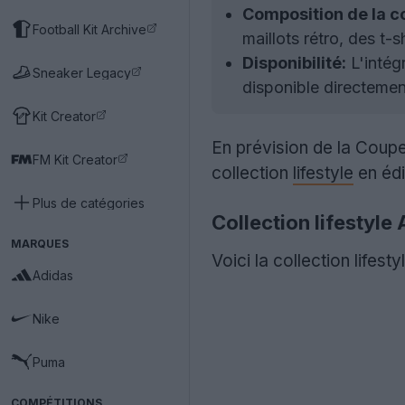
Composition de la co
Football Kit Archive
maillots rétro, des t
Disponibilité:
L'intég
Sneaker Legacy
disponible directemen
Kit Creator
En prévision de la Cou
FM Kit Creator
collection
lifestyle
en édi
Plus de catégories
Collection lifesty
MARQUES
Voici la collection life
Adidas
Nike
Puma
COMPÉTITIONS