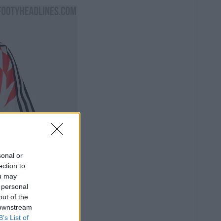
sonal or
ection to
ou may
 personal
out of the
 downstream
B’s List of