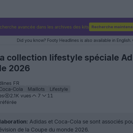
cherche avancée dans les archives des kits
Recherche maintena
Did you know? Footy Headlines is also available in English. 
 collection lifestyle spéciale A
de 2026
dlines FR
Coca-Cola
Maillots
Lifestyle
es
2.1K
vues
7
11
référée
laboration:
Adidas et Coca-Cola se sont associés pour 
révision de la Coupe du monde 2026.