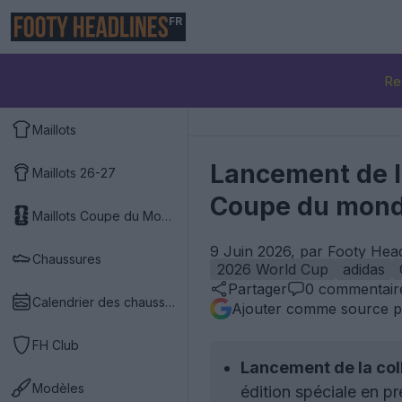
FR
Re
Maillots
Lancement de la
Maillots 26-27
Coupe du mon
Maillots Coupe du Monde 2026
9 Juin 2026, par Footy Hea
Chaussures
2026 World Cup
adidas
Partager
0
commentair
Calendrier des chaussures
Ajouter comme source p
FH Club
Lancement de la col
Modèles
édition spéciale en p