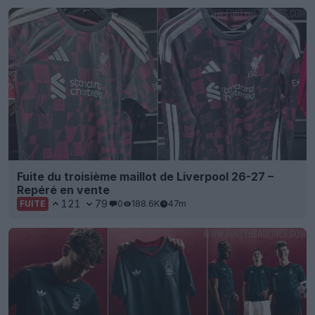
Fuite du troisième maillot de Liverpool 26-27 –
Repéré en vente
121
79
0
188.6K
47m
FUITE