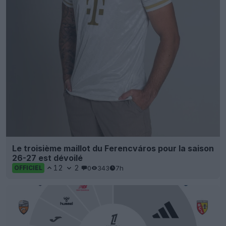
Le troisième maillot du Ferencváros pour la saison
26-27 est dévoilé
12
2
0
343
7h
OFFICIEL