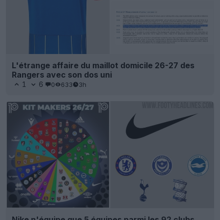
L'étrange affaire du maillot domicile 26-27 des
Rangers avec son dos uni
1
6
0
633
3h
Nike n'équipe que 5 équipes parmi les 92 clubs