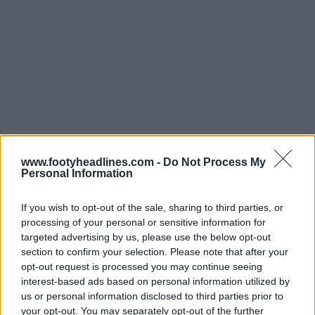
www.footyheadlines.com -
Do Not Process My
Personal Information
If you wish to opt-out of the sale, sharing to third parties, or
processing of your personal or sensitive information for
targeted advertising by us, please use the below opt-out
section to confirm your selection. Please note that after your
opt-out request is processed you may continue seeing
interest-based ads based on personal information utilized by
Cette esthétique classique des années 90 sera utilisée
us or personal information disclosed to third parties prior to
pour un maillot de saison standard. Si le retour des
your opt-out. You may separately opt-out of the further