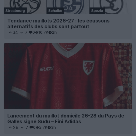
Tendance maillots 2026-27 : les écussons
alternatifs des clubs sont partout
34
7
0
10.7K
2h
Lancement du maillot domicile 26-28 du Pays de
Galles signé Sudu – Fini Adidas
29
7
0
2.7K
3h