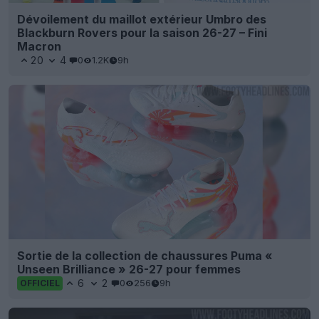
Dévoilement du maillot extérieur Umbro des
Blackburn Rovers pour la saison 26-27 – Fini
Macron
20
4
0
1.2K
9h
Sortie de la collection de chaussures Puma «
Unseen Brilliance » 26-27 pour femmes
6
2
0
256
9h
OFFICIEL