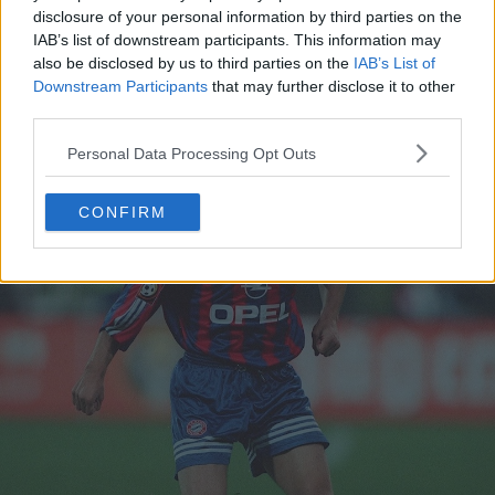
rayures verticales emblématiques est attendu, aucun
disclosure of your personal information by third parties on the
IAB’s list of downstream participants. This information may
élément de design spécifique ni aucune combinaison de
also be disclosed by us to third parties on the
IAB’s List of
couleurs exacte n'ont encore fait l'objet de fuites.
Downstream Participants
that may further disclose it to other
third parties.
Personal Data Processing Opt Outs
CONFIRM