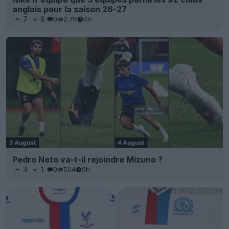
anglais pour la saison 26-27
7
8
0
2.7K
4h
Pedro Neto va-t-il rejoindre Mizuno ?
4
1
0
504
9h