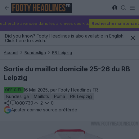
FR
echerche avancée dans les archives des kits
Recherche maintenant
Did you know? Footy Headlines is also available in English.
Click here to switch.
Accueil
Bundesliga
RB Leipzig
Sortie du maillot domicile 25-26 du RB
Leipzig
16 Mai 2025, par Footy Headlines FR
OFFICIEL
Bundesliga
Maillots
Puma
RB Leipzig
730
2
0
0
Ajouter comme source préférée