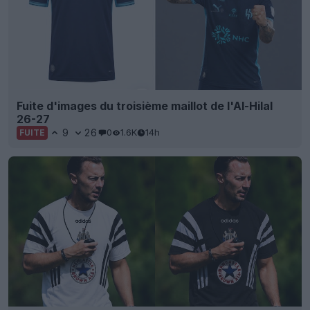
Fuite d'images du troisième maillot de l'Al-Hilal
26-27
9
26
0
1.6K
14h
FUITE