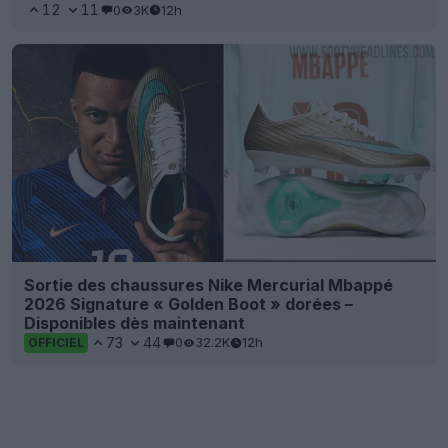
12
11
0
3K
12h
Sortie des chaussures Nike Mercurial Mbappé
2026 Signature « Golden Boot » dorées –
Disponibles dès maintenant
73
44
0
32.2K
12h
OFFICIEL