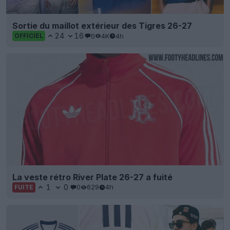
Sortie du maillot extérieur des Tigres 26-27
24
16
0
4K
4h
OFFICIEL
La veste rétro River Plate 26-27 a fuité
1
0
0
629
4h
FUITE