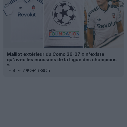
Maillot extérieur du Como 26-27 « n'existe
qu'avec les écussons de la Ligue des champions
»
4
7
0
1.3K
5h