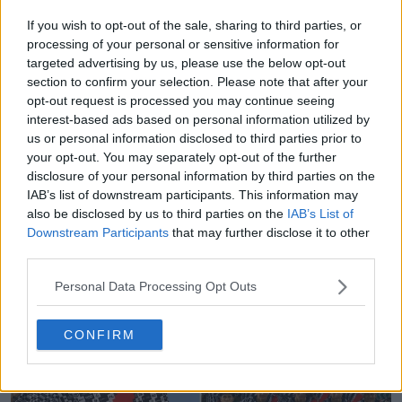
If you wish to opt-out of the sale, sharing to third parties, or
processing of your personal or sensitive information for
targeted advertising by us, please use the below opt-out
section to confirm your selection. Please note that after your
opt-out request is processed you may continue seeing
interest-based ads based on personal information utilized by
us or personal information disclosed to third parties prior to
your opt-out. You may separately opt-out of the further
disclosure of your personal information by third parties on the
IAB’s list of downstream participants. This information may
also be disclosed by us to third parties on the
IAB’s List of
Downstream Participants
that may further disclose it to other
Exclusivité : des images des chaussures Reebok
third parties.
Sidewinder 2027 aux couleurs audacieuses ont
fuité
Personal Data Processing Opt Outs
0
0
0
55
12m
FUITE
CONFIRM