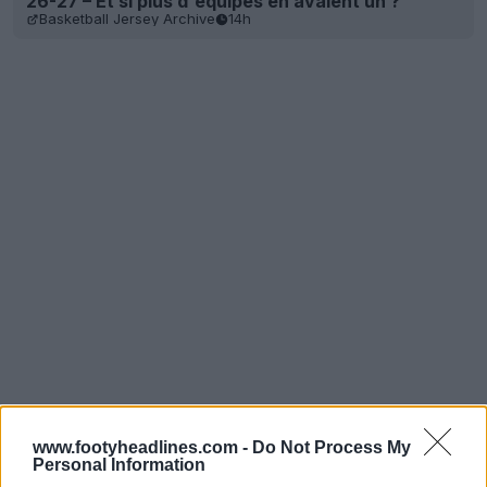
26-27 – Et si plus d'équipes en avaient un ?
Basketball Jersey Archive
14h
www.footyheadlines.com -
Do Not Process My
Personal Information