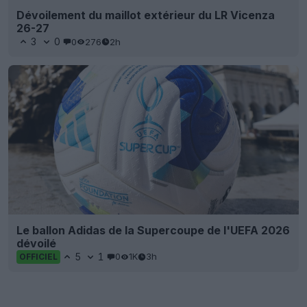
Dévoilement du maillot extérieur du LR Vicenza
26-27
3
0
0
276
2h
Le ballon Adidas de la Supercoupe de l'UEFA 2026
dévoilé
5
1
0
1K
3h
OFFICIEL