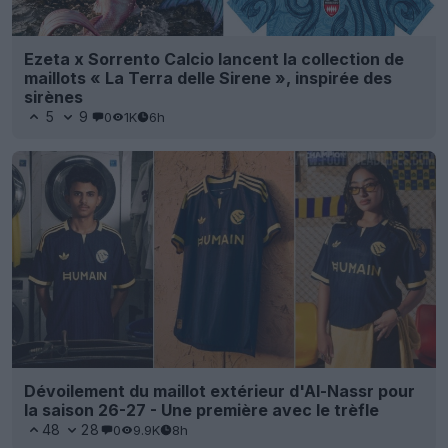
Ezeta x Sorrento Calcio lancent la collection de
maillots « La Terra delle Sirene », inspirée des
sirènes
5
9
0
1K
6h
Dévoilement du maillot extérieur d'Al-Nassr pour
la saison 26-27 - Une première avec le trèfle
48
28
0
9.9K
8h