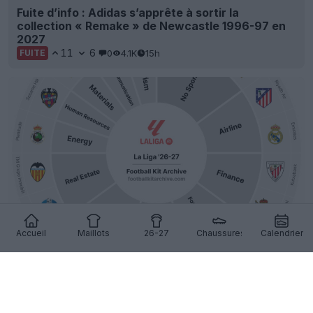
Fuite d’info : Adidas s’apprête à sortir la
collection « Remake » de Newcastle 1996-97 en
2027
11
6
0
4.1K
15h
FUITE
Accueil
Maillots
26-27
Chaussures
Calendrier
Fabricants de maillots de la Liga 26-27 : Nike
prend la tête, 10 marques se partagent les 20
clubs
8
2
0
2.9K
22h