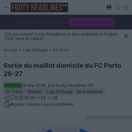
FR
Créateur de kits FM en gros
Générer maintenant
Did you know? Footy Headlines is also available in English.
Click here to switch.
Accueil
Liga Portugal
FC Porto
Sortie du maillot domicile du FC Porto
26-27
18 Mai 2026, par Footy Headlines FR
OFFICIEL
FC Porto
Maillots
Liga Portugal
New Balance
28.6K
61
18
0
Ajouter comme source préférée