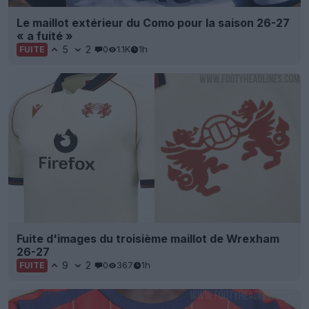
Le maillot extérieur du Como pour la saison 26-27
« a fuité »
5
2
0
1.1K
1h
FUITE
Fuite d'images du troisième maillot de Wrexham
26-27
9
2
0
367
1h
FUITE