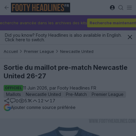
FR
echerche avancée dans les archives des kits
Recherche maintenant
Did you know? Footy Headlines is also available in English.
Click here to switch.
Accueil
Premier League
Newcastle United
Sortie du maillot pre-match Newcastle
United 26-27
11 Juin 2026, par Footy Headlines FR
OFFICIEL
Maillots
Newcastle United
Pre-Match
Premier League
5.1K
12
17
0
Ajouter comme source préférée