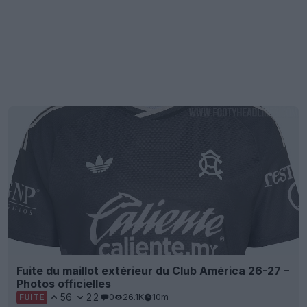
Fuite du maillot extérieur du Club América 26-27 –
Photos officielles
56
22
0
26.1K
10m
FUITE