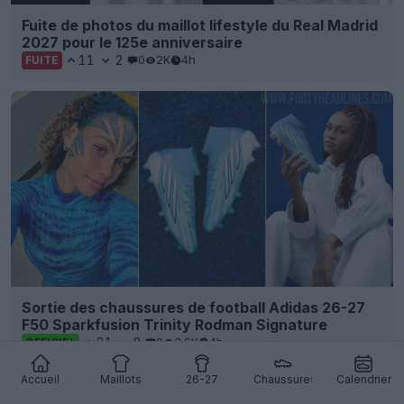
Fuite de photos du maillot lifestyle du Real Madrid
2027 pour le 125e anniversaire
11
2
0
2K
4h
FUITE
Sortie des chaussures de football Adidas 26-27
F50 Sparkfusion Trinity Rodman Signature
21
8
0
3.6K
4h
OFFICIEL
Accueil
Maillots
26-27
Chaussures
Calendrier