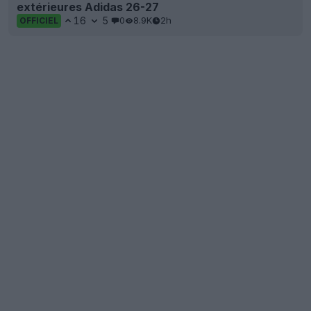
extérieures Adidas 26-27
16
5
0
8.9K
2h
OFFICIEL