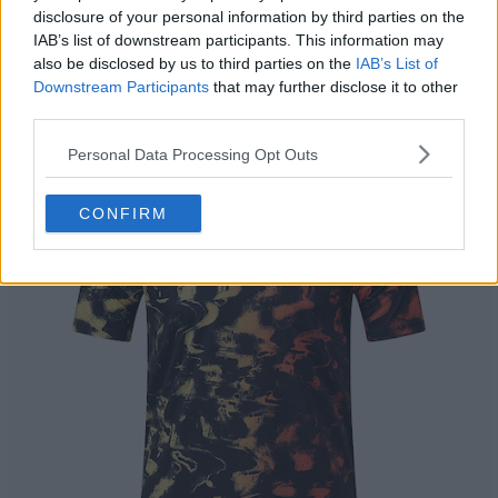
simple de couleur sombre.
disclosure of your personal information by third parties on the
IAB’s list of downstream participants. This information may
Maillot pre-match Newcastle United 25-26 vs
also be disclosed by us to third parties on the
IAB’s List of
Downstream Participants
that may further disclose it to other
26-27
third parties.
Personal Data Processing Opt Outs
CONFIRM