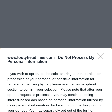
www.footyheadlines.com -
Do Not Process My
Personal Information
If you wish to opt-out of the sale, sharing to third parties, or
processing of your personal or sensitive information for
targeted advertising by us, please use the below opt-out
section to confirm your selection. Please note that after your
opt-out request is processed you may continue seeing
interest-based ads based on personal information utilized by
Le maillot pre-match Newcastle 2026-2027 est doté de
us or personal information disclosed to third parties prior to
manches raglan gris foncé unies et d'un col rond
your opt-out. You may separately opt-out of the further