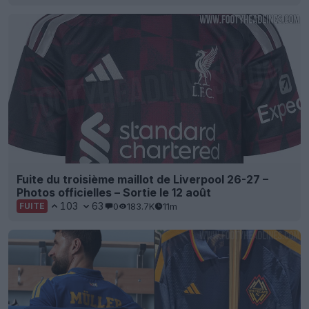
Fuite du troisième maillot de Liverpool 26-27 –
Photos officielles – Sortie le 12 août
103
63
0
183.7K
11m
FUITE