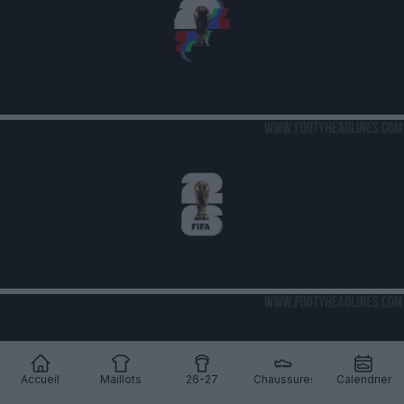
Accueil
Maillots
26-27
Chaussures
Calendrier