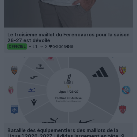
Le troisième maillot du Ferencváros pour la saison
26-27 est dévoilé
11
2
0
306
6h
OFFICIEL
Bataille des équipementiers des maillots de la
Ligue 1 2026-2027 : Adidas largement en tête, 9