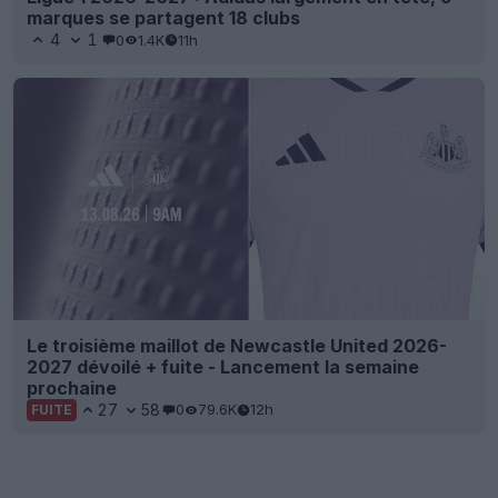
marques se partagent 18 clubs
4
1
0
1.4K
11h
Le troisième maillot de Newcastle United 2026-
2027 dévoilé + fuite - Lancement la semaine
prochaine
27
58
0
79.6K
12h
FUITE