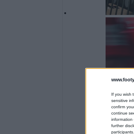
www.footy
If you wish 
sensitive in
confirm you
continue se
information 
further disc
participants