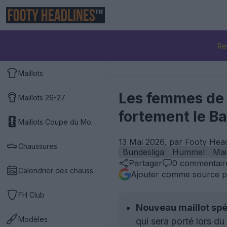
FR
Re
Maillots
Les femmes de C
Maillots 26-27
fortement le B
Maillots Coupe du Monde 2026
13 Mai 2026, par Footy Hea
Chaussures
Bundesliga
Hummel
Mai
Partager
0
commentair
Calendrier des chaussures
Ajouter comme source p
FH Club
Nouveau maillot spéc
Modèles
qui sera porté lors d