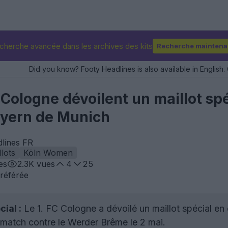
cherche avancée dans les archives des kits
Recherche maintena
Did you know? Footy Headlines is also available in English. 
ologne dévoilent un maillot spéc
ayern de Munich
dlines FR
llots
Köln Women
es
2.3K
vues
4
25
référée
ial :
Le 1. FC Cologne a dévoilé un maillot spécial en 
u match contre le Werder Brême le 2 mai.