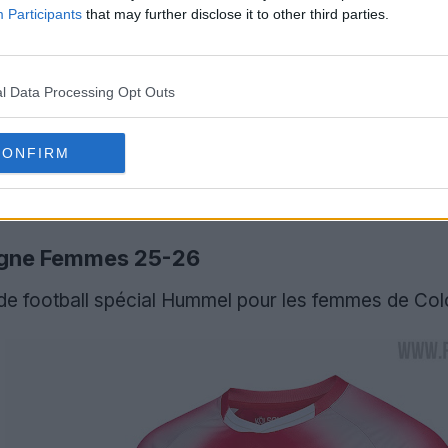
Participants
that may further disclose it to other third parties.
l Data Processing Opt Outs
CONFIRM
logne Femmes 25-26
t de football spécial Hummel pour les femmes de Co