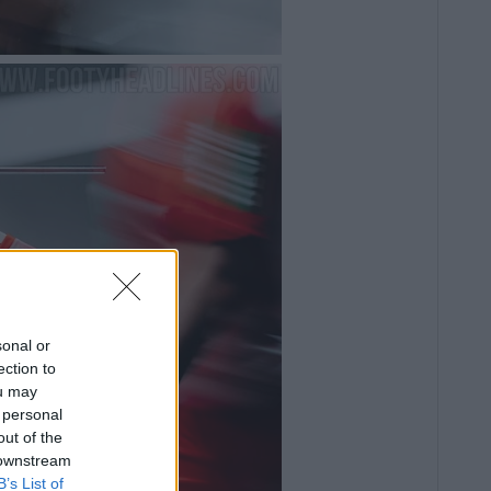
sonal or
ection to
ou may
 personal
out of the
 downstream
B’s List of