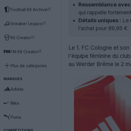
Ressemblance avec 
Football Kit Archive
qui rappelle fortement
Détails uniques :
Le m
Sneaker Legacy
l’achat pour 89,95 €.
Kit Creator
Le 1. FC Cologne et son
FM Kit Creator
l'équipe féminine du clu
au Werder Brême le 2 ma
Plus de catégories
MARQUES
Adidas
Nike
Puma
COMPÉTITIONS