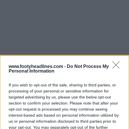
www.footyheadlines.com -
Do Not Process My
Personal Information
If you wish to opt-out of the sale, sharing to third parties, or
Le maillot du Japon s'inspire des maillots de 1993 et
processing of your personal or sensitive information for
1998, avec sa base bleu électrique et ses motifs tribaux
targeted advertising by us, please use the below opt-out
en forme de flammes au centre. Les lignes courbes
section to confirm your selection. Please note that after your
opt-out request is processed you may continue seeing
blanches sur la poitrine et le motif complexe à rayures
interest-based ads based on personal information utilized by
noires sur les manches en font l'une des pièces phares
us or personal information disclosed to third parties prior to
de la collection.
your opt-out. You may separately opt-out of the further