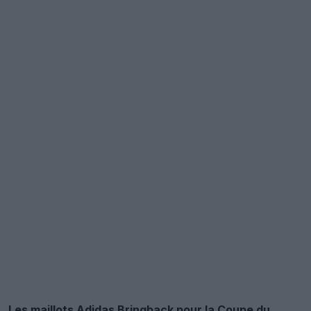
Les maillots Adidas Bringback pour la Coupe du