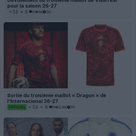
Dévoilement du troisième maillot de Villarreal
pour la saison 26-27
13
5
0
1K
5h
Sortie du troisième maillot « Dragon » de
l'Internacional 26-27
24
6
0
2.4K
5h
OFFICIEL