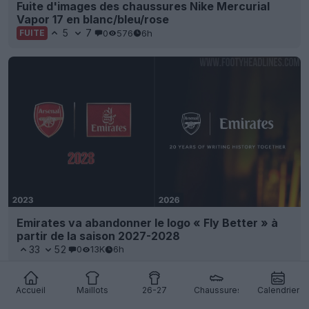
Fuite d'images des chaussures Nike Mercurial
Vapor 17 en blanc/bleu/rose
5
7
0
576
6h
FUITE
Emirates va abandonner le logo « Fly Better » à
partir de la saison 2027-2028
33
52
0
13K
6h
Accueil
Maillots
26-27
Chaussures
Calendrier