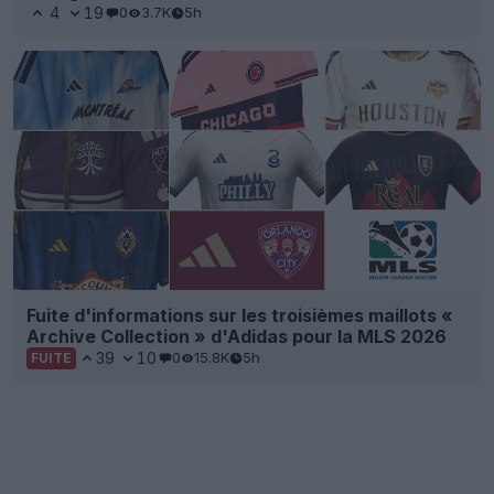
4
19
0
3.7K
5h
Fuite d'informations sur les troisièmes maillots «
Archive Collection » d'Adidas pour la MLS 2026
39
10
0
15.8K
5h
FUITE