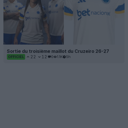
Sortie du troisième maillot du Cruzeiro 26-27
22
12
0
1.1K
5h
OFFICIEL