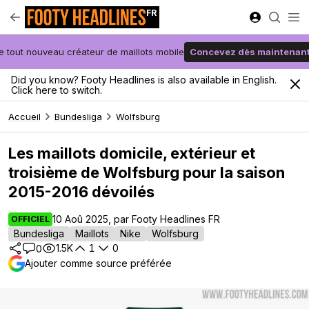
FR
e tout nouveau créateur de maillots mobile
Concevez dès maintenan
Did you know? Footy Headlines is also available in English.
Click here to switch.
Accueil
Bundesliga
Wolfsburg
Les maillots domicile, extérieur et
troisième de Wolfsburg pour la saison
2015-2016 dévoilés
10 Aoû 2025, par Footy Headlines FR
OFFICIEL
Bundesliga
Maillots
Nike
Wolfsburg
1.5K
1
0
0
Ajouter comme source préférée