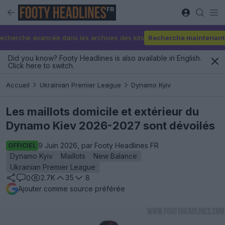
FR
echerche avancée dans les archives des kits
Recherche maintenant
Did you know? Footy Headlines is also available in English.
Click here to switch.
Accueil
Ukrainian Premier League
Dynamo Kyiv
Les maillots domicile et extérieur du
Dynamo Kiev 2026-2027 sont dévoilés
9 Juin 2026, par Footy Headlines FR
OFFICIEL
Dynamo Kyiv
Maillots
New Balance
Ukrainian Premier League
2.7K
35
8
0
Ajouter comme source préférée