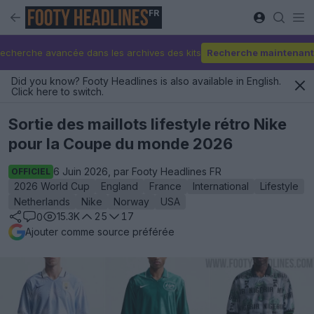
FR
echerche avancée dans les archives des kits
Recherche maintenant
Did you know? Footy Headlines is also available in English.
Click here to switch.
Sortie des maillots lifestyle rétro Nike
pour la Coupe du monde 2026
6 Juin 2026, par Footy Headlines FR
OFFICIEL
2026 World Cup
England
France
International
Lifestyle
Netherlands
Nike
Norway
USA
15.3K
25
17
0
Ajouter comme source préférée