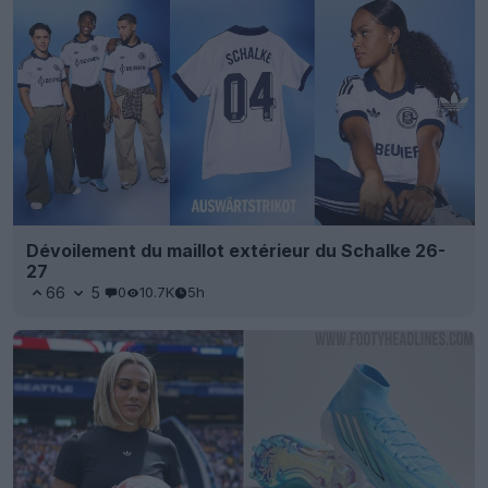
Dévoilement du maillot extérieur du Schalke 26-
27
66
5
0
10.7K
5h