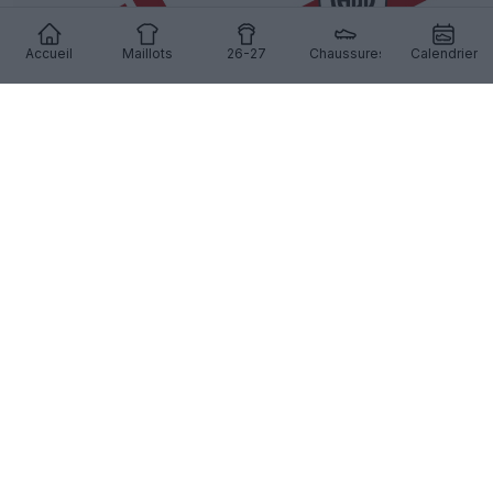
Accueil
Maillots
26-27
Chaussures
Calendrier
Exclusif : des infos sur le maillot domicile 27-28
de River Plate ont fuité
13
5
0
2.8K
11h
FUITE