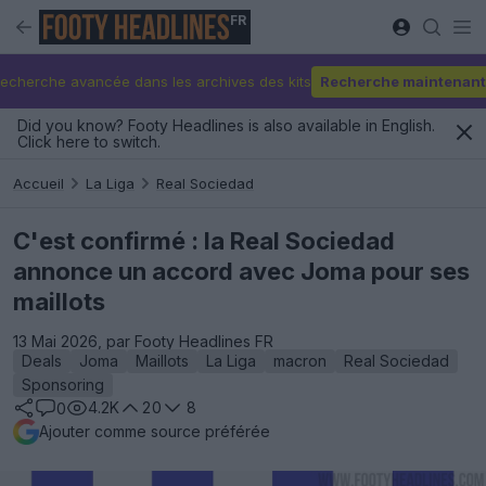
FR
echerche avancée dans les archives des kits
Recherche maintenant
Did you know? Footy Headlines is also available in English.
Click here to switch.
Accueil
La Liga
Real Sociedad
C'est confirmé : la Real Sociedad
annonce un accord avec Joma pour ses
maillots
13 Mai 2026, par Footy Headlines FR
Deals
Joma
Maillots
La Liga
macron
Real Sociedad
Sponsoring
4.2K
20
8
0
Ajouter comme source préférée