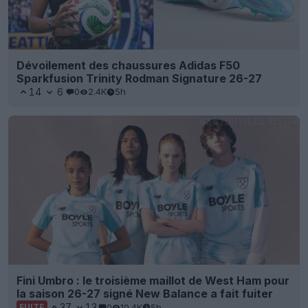
Dévoilement des chaussures Adidas F50
Sparkfusion Trinity Rodman Signature 26-27
14
6
0
2.4K
5h
Fini Umbro : le troisième maillot de West Ham pour
la saison 26-27 signé New Balance a fait fuiter
37
13
0
10.4K
5h
FUITE