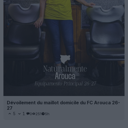
Dévoilement du maillot domicile du FC Arouca 26-
27
5
1
0
251
5h