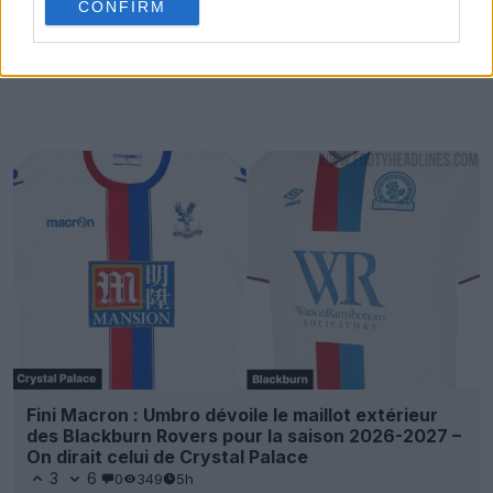
CONFIRM
Fini Macron : Umbro dévoile le maillot extérieur
des Blackburn Rovers pour la saison 2026-2027 –
On dirait celui de Crystal Palace
3
6
0
349
5h