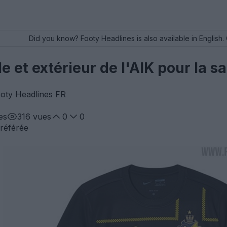
Did you know? Footy Headlines is also available in English. 
le et extérieur de l'AIK pour la 
ooty Headlines FR
es
316
vues
0
0
référée