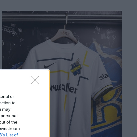
sonal or
ection to
ou may
 personal
out of the
 downstream
B’s List of