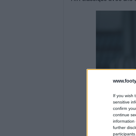
www.footy
If you wish 
sensitive in
confirm you
continue se
information 
further disc
participants