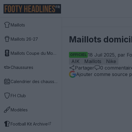
FR
Maillots
Maillots domici
Maillots 26-27
Maillots Coupe du Monde 2026
18 Juil 2025, par F
OFFICIEL
AIK
Maillots
Nike
Chaussures
Partager
0
commentair
Ajouter comme source p
Calendrier des chaussures
FH Club
Modèles
Football Kit Archive