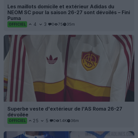
Les maillots domicile et extérieur Adidas du
NEOM SC pour la saison 26-27 sont dévoilés – Fini
Puma
4
3
0
75
35m
OFFICIEL
Superbe veste d'extérieur de l'AS Roma 26-27
dévoilée
25
5
0
1.4K
36m
OFFICIEL