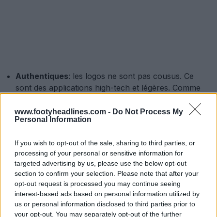
Authentiques
: les logos ne sont pas cousus. Ce
sont des applications high-tech et légères. Comme
on l'a révélé, ils présentent un superbe effet
holographique « logo dans le logo »
, avec des
www.footyheadlines.com -
Do Not Process My
Personal Information
dizaines de petits logos intégrés dans les écussons
principaux d'Adidas et de la fédération. Ces logos
If you wish to opt-out of the sale, sharing to third parties, or
contiennent également une impression UV cachée
processing of your personal or sensitive information for
pour lutter contre la contrefaçon.
targeted advertising by us, please use the below opt-out
section to confirm your selection. Please note that after your
opt-out request is processed you may continue seeing
interest-based ads based on personal information utilized by
us or personal information disclosed to third parties prior to
your opt-out. You may separately opt-out of the further