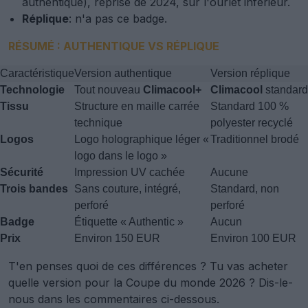
authentique), reprise de 2024, sur l'ourlet inférieur.
Réplique
: n'a pas ce badge.
RÉSUMÉ : AUTHENTIQUE VS RÉPLIQUE
Caractéristique
Version authentique
Version réplique
Technologie
Tout nouveau
Climacool+
Climacool
standard
Tissu
Structure en maille carrée
Standard 100 %
technique
polyester recyclé
Logos
Logo holographique léger «
Traditionnel brodé
logo dans le logo »
Sécurité
Impression UV cachée
Aucune
Trois bandes
Sans couture, intégré,
Standard, non
perforé
perforé
Badge
Étiquette « Authentic »
Aucun
Prix
Environ 150 EUR
Environ 100 EUR
T'en penses quoi de ces différences ? Tu vas acheter
quelle version pour la Coupe du monde 2026 ? Dis-le-
nous dans les commentaires ci-dessous.