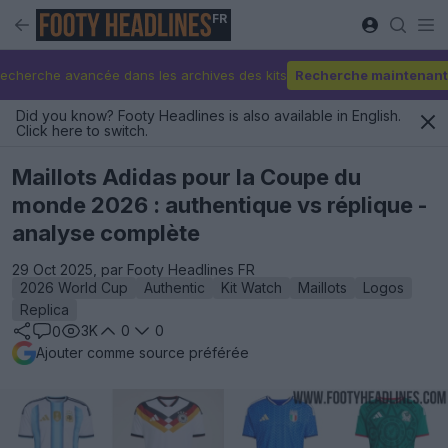
FR
echerche avancée dans les archives des kits
Recherche maintenant
Did you know? Footy Headlines is also available in English.
Click here to switch.
Maillots Adidas pour la Coupe du
monde 2026 : authentique vs réplique -
analyse complète
29 Oct 2025, par Footy Headlines FR
2026 World Cup
Authentic
Kit Watch
Maillots
Logos
Replica
3K
0
0
0
Ajouter comme source préférée