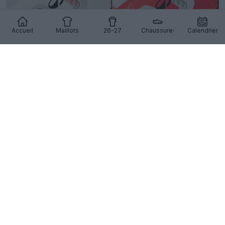
Accueil
Maillots
26-27
Chaussures
Calendrier
Sortie du ballon Kipsta de la Pro League belge 26-
27
7
0
0
401
9h
OFFICIEL
Tendance maillots 2026-27 : les écussons