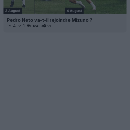
Pedro Neto va-t-il rejoindre Mizuno ?
4
1
0
439
6h