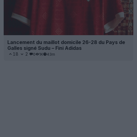
Lancement du maillot domicile 26-28 du Pays de
Galles signé Sudu – Fini Adidas
18
2
0
1K
43m