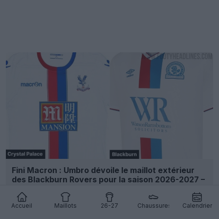
Fini Macron : Umbro dévoile le maillot extérieur
des Blackburn Rovers pour la saison 2026-2027 –
On dirait celui de Crystal Palace
7
8
0
400
7h
Accueil
Maillots
26-27
Chaussures
Calendrier