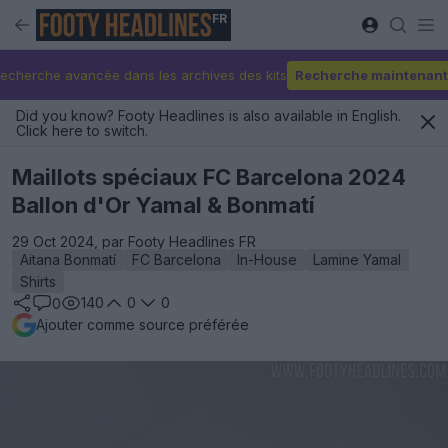
FR
echerche avancée dans les archives des kits
Recherche maintenant
Did you know? Footy Headlines is also available in English.
Click here to switch.
Maillots spéciaux FC Barcelona 2024
Ballon d'Or Yamal & Bonmatí
29 Oct 2024, par Footy Headlines FR
Aitana Bonmatí
FC Barcelona
In-House
Lamine Yamal
Shirts
140
0
0
0
Ajouter comme source préférée