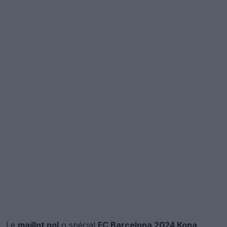
Le
maillot pol
o spécial
FC Barcelona
2024 Kopa