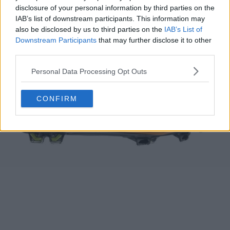
Nike Mercurial Vapor 10 - Orange
disclosure of your personal information by third parties on the
IAB’s list of downstream participants. This information may
laser/Blanc/Noir/Volt
also be disclosed by us to third parties on the
IAB’s List of
Downstream Participants
that may further disclose it to other
third parties.
Personal Data Processing Opt Outs
CONFIRM