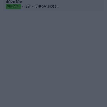
dévoilée
28
5
0
1.8K
6h
OFFICIEL