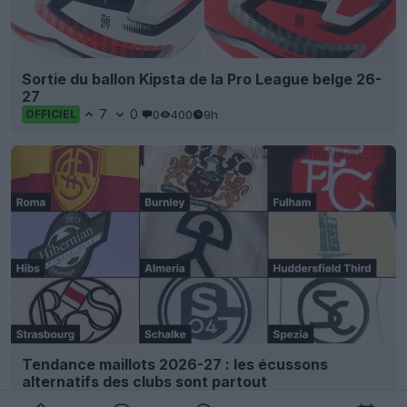
Sortie du ballon Kipsta de la Pro League belge 26-
27
7
0
0
400
9h
OFFICIEL
Tendance maillots 2026-27 : les écussons
alternatifs des clubs sont partout
42
7
0
11.4K
10h