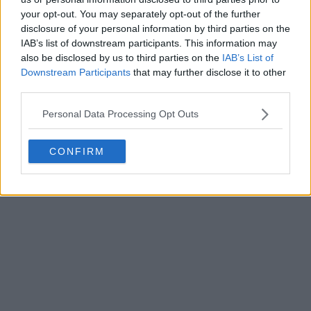
your opt-out. You may separately opt-out of the further
disclosure of your personal information by third parties on the
IAB’s list of downstream participants. This information may
Présentation du maillot domicile du SV Zulte
also be disclosed by us to third parties on the
IAB’s List of
Waregem pour la saison 26-27
Downstream Participants
that may further disclose it to other
2
2
0
206
4h
third parties.
Personal Data Processing Opt Outs
CONFIRM