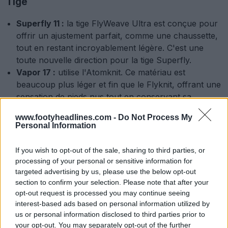
Tige
Superfly 11 :
la tige FlyWeave Ultra est conçue pour
offrir un ajustement parfait, comme une chaussette,
tout en restant incroyablement légère. C'est une
toute nouvelle direction pour la tige Superfly.
Vapor 17 :
utilise l'Atomknit. Ce matériau est
beaucoup plus léger et fin que le Flyknit, offrant une
sensation de pieds nus tout en conservant sa
structure. Visuellement, la tige ressemble à une
www.footyheadlines.com -
Do Not Process My
amélioration directe de l'actuelle Vapor 16.
Personal Information
If you wish to opt-out of the sale, sharing to third parties, or
processing of your personal or sensitive information for
targeted advertising by us, please use the below opt-out
section to confirm your selection. Please note that after your
opt-out request is processed you may continue seeing
interest-based ads based on personal information utilized by
us or personal information disclosed to third parties prior to
your opt-out. You may separately opt-out of the further