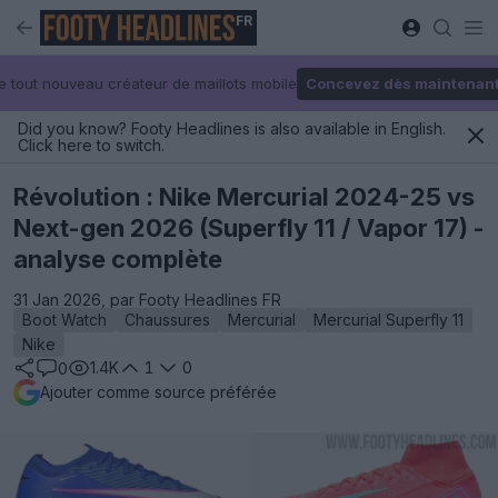
FR
e tout nouveau créateur de maillots mobile
Concevez dès maintenan
Did you know? Footy Headlines is also available in English.
Click here to switch.
Révolution : Nike Mercurial 2024-25 vs
Next-gen 2026 (Superfly 11 / Vapor 17) -
analyse complète
31 Jan 2026, par Footy Headlines FR
Boot Watch
Chaussures
Mercurial
Mercurial Superfly 11
Nike
1.4K
1
0
0
Ajouter comme source préférée