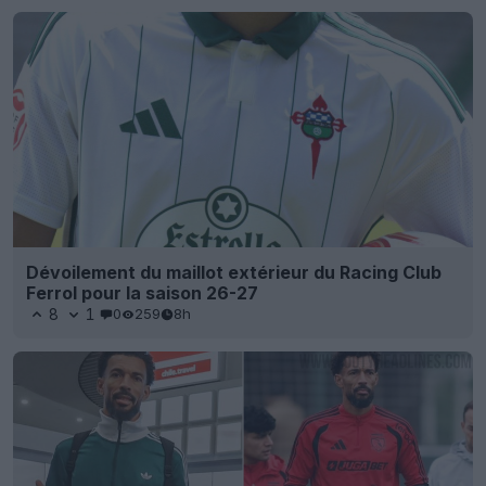
Dévoilement du maillot extérieur du Racing Club
Ferrol pour la saison 26-27
8
1
0
259
8h