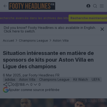
FR
echerche avancée dans les archives des kits
Recherche maintenant
Did you know? Footy Headlines is also available in English.
Click here to switch.
Accueil
Champions League
Aston Villa
Situation intéressante en matière de
sponsors de kits pour Aston Villa en
Ligue des champions
6 Mar 2025, par Footy Headlines FR
adidas
Aston Villa
Champions League
Kit Watch
UEFA
188
0
0
0
Ajouter comme source préférée