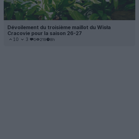
Dévoilement du troisième maillot du Wisła
Cracovie pour la saison 26-27
10
3
0
219
8h