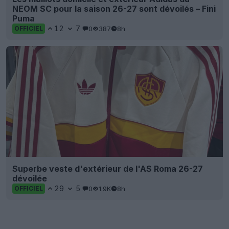
NEOM SC pour la saison 26-27 sont dévoilés – Fini
Puma
12
7
0
387
8h
OFFICIEL
Superbe veste d'extérieur de l'AS Roma 26-27
dévoilée
29
5
0
1.9K
8h
OFFICIEL