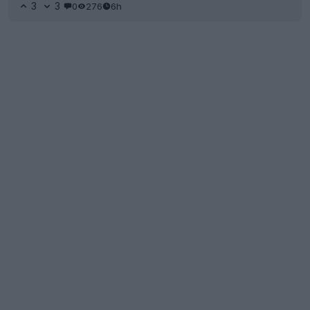
3
3
0
276
6h