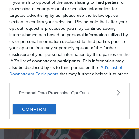
If you wish to opt-out of the sale, sharing to third parties, or
processing of your personal or sensitive information for
targeted advertising by us, please use the below opt-out
section to confirm your selection. Please note that after your
opt-out request is processed you may continue seeing
interest-based ads based on personal information utilized by
Générateur de kits FM en vrac - Génère des
us or personal information disclosed to third parties prior to
maillots uniques en quelques secondes
your opt-out. You may separately opt-out of the further
FM Kit Creator
OFFICIEL
disclosure of your personal information by third parties on the
IAB’s list of downstream participants. This information may
also be disclosed by us to third parties on the
IAB’s List of
Downstream Participants
that may further disclose it to other
third parties.
Personal Data Processing Opt Outs
CONFIRM