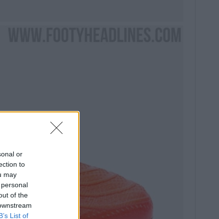
sonal or
ection to
ou may
 personal
out of the
 downstream
B’s List of