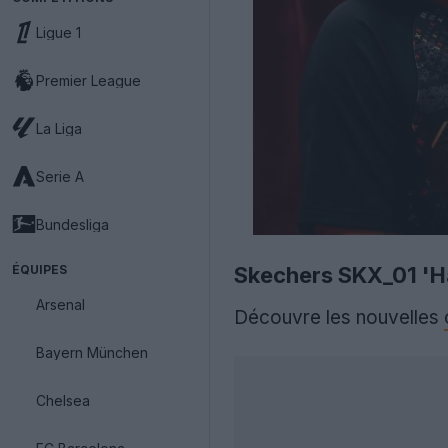
Ligue 1
Premier League
La Liga
Serie A
Bundesliga
ÉQUIPES
Skechers SKX_01 'H
Arsenal
Découvre les nouvelles
Bayern München
Chelsea