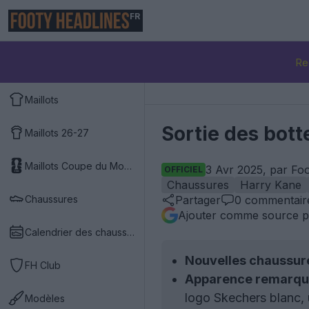
FR
Re
Maillots
Sortie des bot
Maillots 26-27
Maillots Coupe du Monde 2026
3 Avr 2025, par Fo
OFFICIEL
Chaussures
Harry Kane
Chaussures
Partager
0
commentair
Ajouter comme source p
Calendrier des chaussures
Nouvelles chaussure
FH Club
Apparence remarqu
logo Skechers blanc, 
Modèles