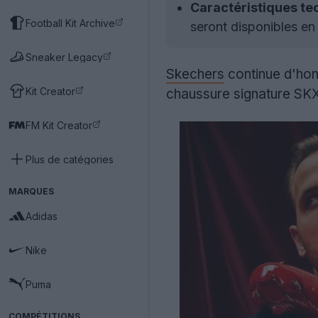
Caractéristiques te
Football Kit Archive
seront disponibles en
Sneaker Legacy
Skechers
continue d'ho
Kit Creator
chaussure signature SKX
FM Kit Creator
Plus de catégories
MARQUES
Adidas
Nike
Puma
COMPÉTITIONS