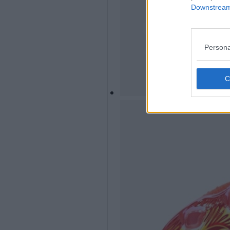
Downstream 
Persona