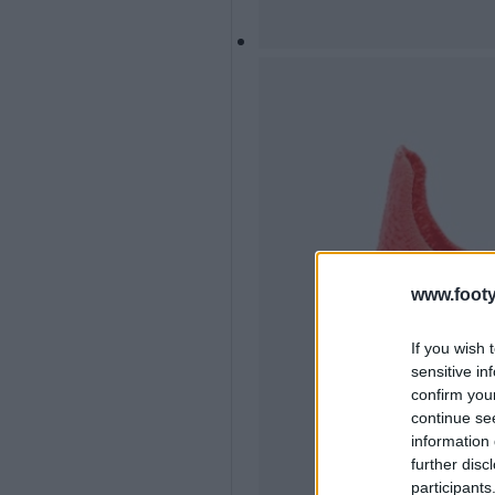
www.footy
If you wish 
sensitive in
confirm you
continue se
information 
further disc
participants