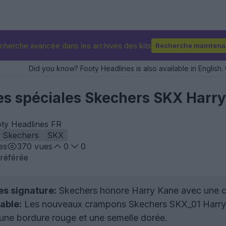
cherche avancée dans les archives des kits
Recherche maintena
Did you know? Footy Headlines is also available in English. 
tes spéciales Skechers SKX Harr
oty Headlines FR
Skechers
SKX
es
370
vues
0
0
référée
s signature:
Skechers honore Harry Kane avec une c
able:
Les nouveaux crampons Skechers SKX_01 Harry K
une bordure rouge et une semelle dorée.