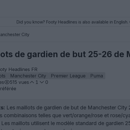
Did you know? Footy Headlines is also available in English. 
anchester City
lots de gardien de but 25-26 de
ooty Headlines FR
ots
Manchester City
Premier League
Puma
es
515
vues
1
0
référée
s:
Les maillots de gardien de but de Manchester City 
 combinaisons telles que vert/orange/rose et rose/cy
Les maillots utilisent le modèle standard de gardien