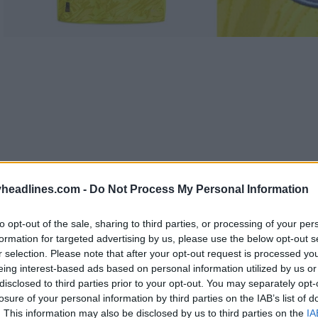
headlines.com -
Do Not Process My Personal Information
to opt-out of the sale, sharing to third parties, or processing of your per
formation for targeted advertising by us, please use the below opt-out s
r selection. Please note that after your opt-out request is processed y
eing interest-based ads based on personal information utilized by us or
disclosed to third parties prior to your opt-out. You may separately opt-
en de but Puma Manchester City 25-26
sont constr
losure of your personal information by third parties on the IAB’s list of
fond dans les couleurs et les motifs abstraits.
. This information may also be disclosed by us to third parties on the
IA