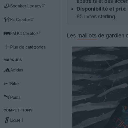
abstraits et des acce
Sneaker Legacy
Disponibilité et prix:
85 livres sterling.
Kit Creator
FM Kit Creator
Les
maillots
de gardien 
Plus de catégories
MARQUES
Adidas
Nike
Puma
COMPÉTITIONS
Ligue 1