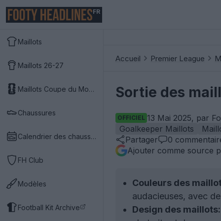
FR
Maillots
Accueil
Premier League
M
Maillots 26-27
Sortie des mail
Maillots Coupe du Monde 2026
Chaussures
13 Mai 2025, par F
OFFICIEL
Goalkeeper Maillots
Maill
Calendrier des chaussures
Partager
0
commentair
Ajouter comme source p
FH Club
Couleurs des maillot
Modèles
audacieuses, avec des
Football Kit Archive
Design des maillots: