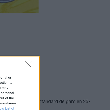
sonal or
ection to
ou may
 personal
out of the
uits sur le modèle standard de gardien 25-
 downstream
B’s List of