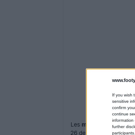
www.footy
If you wish 
sensitive in
confirm you
continue se
information 
Les
maillots de gardi
further disc
26 de Puma, mais vont à 
participants