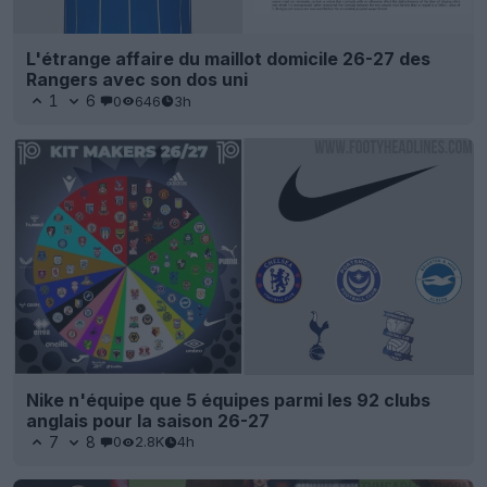
L'étrange affaire du maillot domicile 26-27 des
Rangers avec son dos uni
1
6
0
646
3h
Nike n'équipe que 5 équipes parmi les 92 clubs
anglais pour la saison 26-27
7
8
0
2.8K
4h