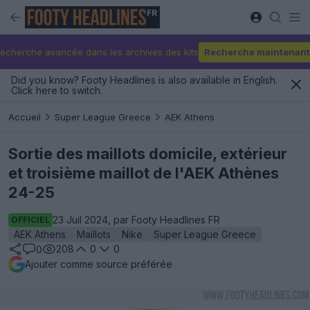
FR
echerche avancée dans les archives des kits
Recherche maintenant
Did you know? Footy Headlines is also available in English.
Click here to switch.
Accueil
Super League Greece
AEK Athens
Sortie des maillots domicile, extérieur
et troisième maillot de l'AEK Athènes
24-25
23 Juil 2024, par Footy Headlines FR
OFFICIEL
AEK Athens
Maillots
Nike
Super League Greece
208
0
0
0
Ajouter comme source préférée