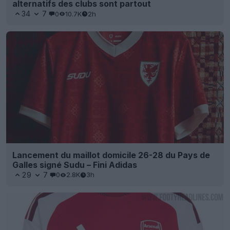
alternatifs des clubs sont partout
34
7
0
10.7K
2h
Lancement du maillot domicile 26-28 du Pays de
Galles signé Sudu – Fini Adidas
29
7
0
2.8K
3h