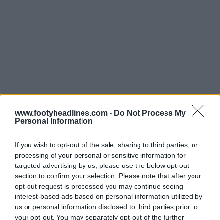
www.footyheadlines.com -
Do Not Process My
Personal Information
If you wish to opt-out of the sale, sharing to third parties, or
processing of your personal or sensitive information for
targeted advertising by us, please use the below opt-out
section to confirm your selection. Please note that after your
opt-out request is processed you may continue seeing
interest-based ads based on personal information utilized by
Le
maillot domicile Nike Freiburg 24-25
est à
us or personal information disclosed to third parties prior to
your opt-out. You may separately opt-out of the further
dominante rouge avec des motifs en forme de V placés