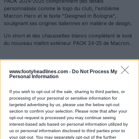
PAOK 2024-2025 comprennent des détails
personnalisés comme le logo du club, l'emblème
Macron Hero et le texte "Designed in Bologna",
soulignant ses origines italiennes en matière de design.
Un short et des chaussettes blancs complètent le look
du nouveau maillot extérieur PAOK 24-25 de Macron.
www.footyheadlines.com -
Do Not Process My
Personal Information
If you wish to opt-out of the sale, sharing to third parties, or
processing of your personal or sensitive information for
targeted advertising by us, please use the below opt-out
section to confirm your selection. Please note that after your
opt-out request is processed you may continue seeing
interest-based ads based on personal information utilized by
us or personal information disclosed to third parties prior to
your opt-out. You may separately opt-out of the further