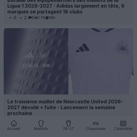
Ligue 1 2026-2027 : Adidas largement en tête, 9
marques se partagent 18 clubs
6
2
0
1.7K
18h
Le troisième maillot de Newcastle United 2026-
2027 dévoilé + fuite - Lancement la semaine
prochaine
27
59
0
80.3K
19h
FUITE
Accueil
Maillots
26-27
Chaussures
Calendrier