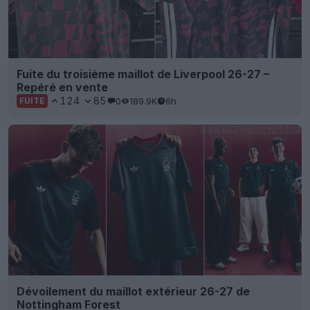
Fuite du troisième maillot de Liverpool 26-27 –
Repéré en vente
124
85
0
189.9K
6h
FUITE
Dévoilement du maillot extérieur 26-27 de
Nottingham Forest