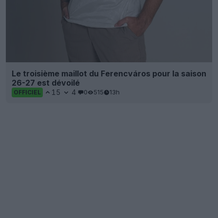
Le troisième maillot du Ferencváros pour la saison
26-27 est dévoilé
15
4
0
515
13h
OFFICIEL