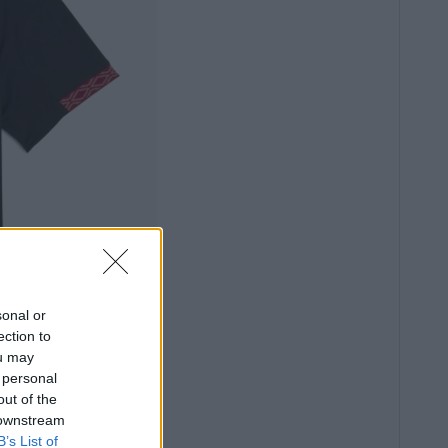
sonal or
ection to
ou may
 personal
out of the
 downstream
B’s List of