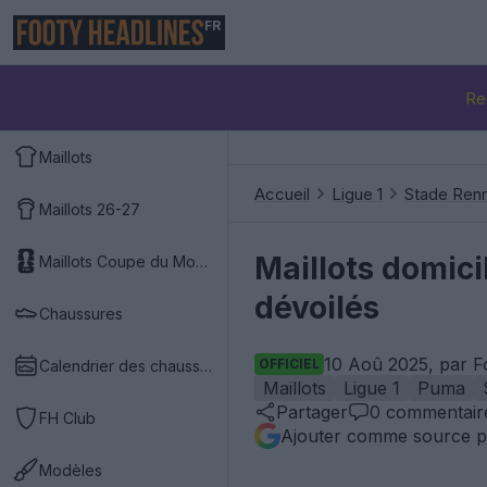
FR
Re
Maillots
Accueil
Ligue 1
Stade Renn
Maillots 26-27
Maillots domici
Maillots Coupe du Monde 2026
dévoilés
Chaussures
10 Aoû 2025, par F
OFFICIEL
Calendrier des chaussures
Maillots
Ligue 1
Puma
Partager
0
commentair
FH Club
Ajouter comme source p
Modèles