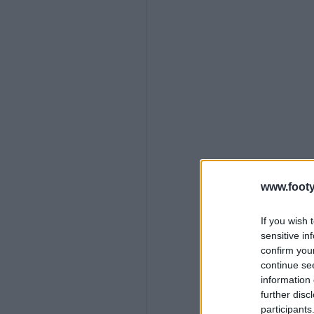
www.footy
If you wish 
sensitive in
confirm you
continue se
information 
further disc
participants