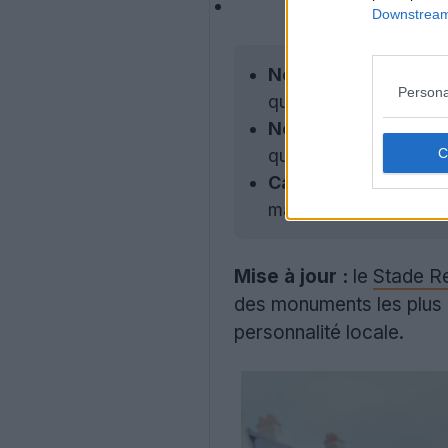
Downstream 
Nouveau maillot dom
Persona
qui conserve les cou
Nouveau maillot exté
qui rend hommage à l'
Campagne de lance
maillot lors d'un évén
Mise à jour :
le
Stade R
des monuments les plus 
personnalité locale.