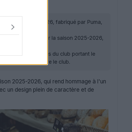
t domicile 2025-2026, fabriqué par Puma,
derne.
maillot extérieur pour la saison 2025-2026,
ssant.
 scène des athlètes du club portant le
et sportif qui entoure le club.
saison 2025-2026, qui rend hommage à l'un
c un design plein de caractère et de