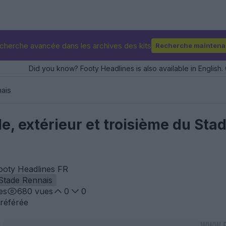
cherche avancée dans les archives des kits
Recherche maintena
Did you know? Footy Headlines is also available in English. 
ais
le, extérieur et troisième du St
ooty Headlines FR
Stade Rennais
es
680
vues
0
0
référée