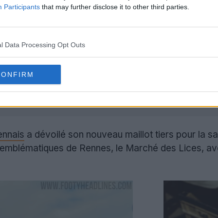
Participants
that may further disclose it to other third parties.
icile :
Le Stade Rennais a dévoilé son nouveau maillo
l Data Processing Opt Outs
leurs emblématiques rouge et noir avec une touche mo
rieur :
Le Stade Rennais a officiellement dévoilé son 
identité bretonne avec un design minimaliste mais pui
CONFIRM
ment :
La campagne de lancement des maillots a mis en
ement cycliste, soulignant ainsi l'esprit communautaire 
ennais
a dévoilé son nouveau maillot tiers pour la 
emblématiques de Rennes, le Marché des Lices, ave