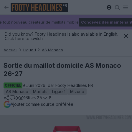
FR
e tout nouveau créateur de maillots mobile
Concevez dès maintenan
Did you know? Footy Headlines is also available in English.
Click here to switch.
Accueil
Ligue 1
AS Monaco
Sortie du maillot domicile AS Monaco
26-27
9 Juin 2026, par Footy Headlines FR
OFFICIEL
AS Monaco
Maillots
Ligue 1
Mizuno
16K
25
8
0
Ajouter comme source préférée