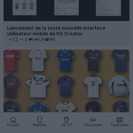
Lancement de la toute nouvelle interface
utilisateur mobile de Kit Creator
12
2
0
1.2K
18h
Vote maintenant : Meilleur maillot de foot de
Accueil
Maillots
26-27
Chaussures
Calendrier
juillet 2026 - La saison des sorties de maillots bat
son plein