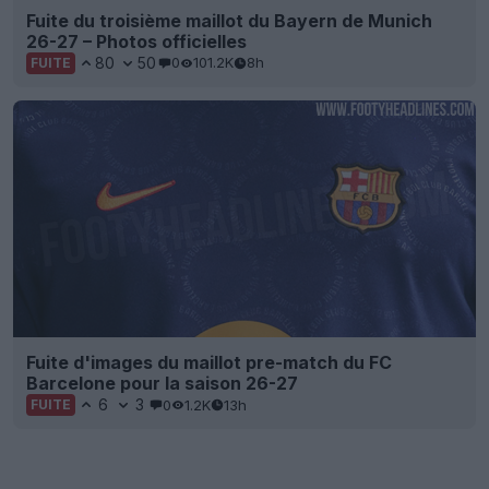
Fuite du troisième maillot du Bayern de Munich
26-27 – Photos officielles
80
50
0
101.2K
8h
FUITE
Fuite d'images du maillot pre-match du FC
Barcelone pour la saison 26-27
6
3
0
1.2K
13h
FUITE