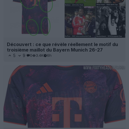
Découvert : ce que révèle réellement le motif du
troisième maillot du Bayern Munich 26-27
5
9
0
3.4K
6h