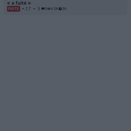
« a fuité »
17
5
0
4.5K
3h
FUITE