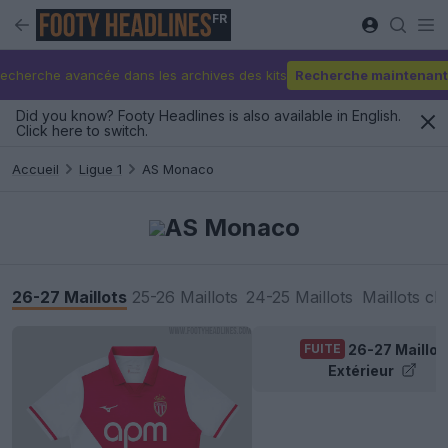
FR
echerche avancée dans les archives des kits
Recherche maintenant
Did you know? Footy Headlines is also available in English.
Click here to switch.
Accueil
Ligue 1
AS Monaco
AS Monaco
26-27 Maillots
25-26 Maillots
24-25 Maillots
Maillots cl
26-27 Maillot
FUITE
Extérieur