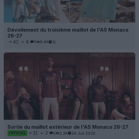
Dévoilement du troisième maillot de l'AS Monaco
26-27
42
8
0
8.4K
3j
Sortie du maillot extérieur de l'AS Monaco 26-27
31
2
0
2.3K
24 Juil 2026
OFFICIEL