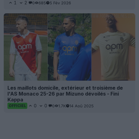
1
2
0
685
5 Fév 2026
Les maillots domicile, extérieur et troisième de
l'AS Monaco 25-26 par Mizuno dévoilés - Fini
Kappa
0
0
0
1.7K
14 Aoû 2025
OFFICIEL