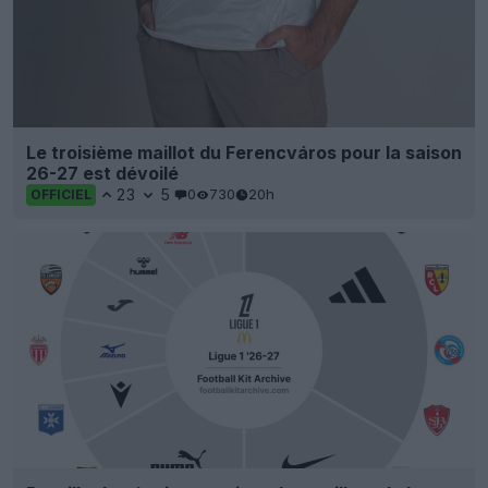
Le troisième maillot du Ferencváros pour la saison
26-27 est dévoilé
23
5
0
730
20h
OFFICIEL