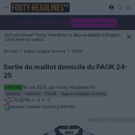
FR
Créateur de kits FM en gros
Générer maintenant
Did you know? Footy Headlines is also available in English.
Click here to switch.
Accueil
Super League Greece
PAOK
Sortie du maillot domicile du PAOK 24-
25
16 Juil 2024, par Footy Headlines FR
OFFICIEL
Maillots
macron
PAOK
Super League Greece
116
4
0
0
Ajouter comme source préférée