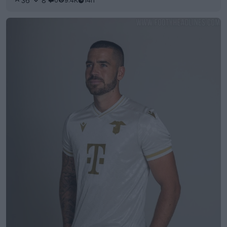
36
8
0
9.4K
14h