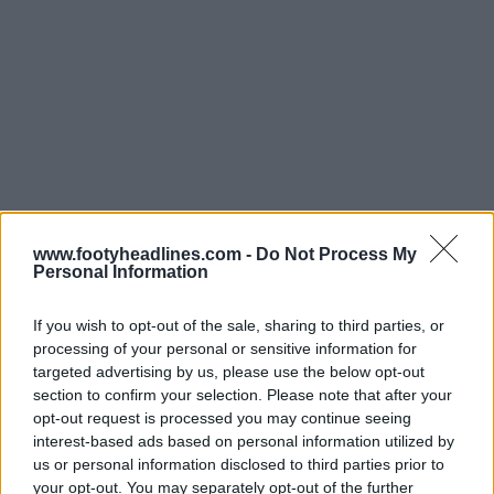
www.footyheadlines.com -
Do Not Process My
Découvre tous les maillots du PAOK FC sur Football Kit
Personal Information
Archive.
If you wish to opt-out of the sale, sharing to third parties, or
Disponible depuis le 16 juillet, le maillot de football
processing of your personal or sensitive information for
domicile Macron PAOK Thessalonique 24-25 est vendu
targeted advertising by us, please use the below opt-out
au prix de 65 euros.
section to confirm your selection. Please note that after your
opt-out request is processed you may continue seeing
Fabriqué par Macron. Tu aimes le maillot domicile du
interest-based ads based on personal information utilized by
PAOK ? Commente ci-dessous.
us or personal information disclosed to third parties prior to
your opt-out. You may separately opt-out of the further