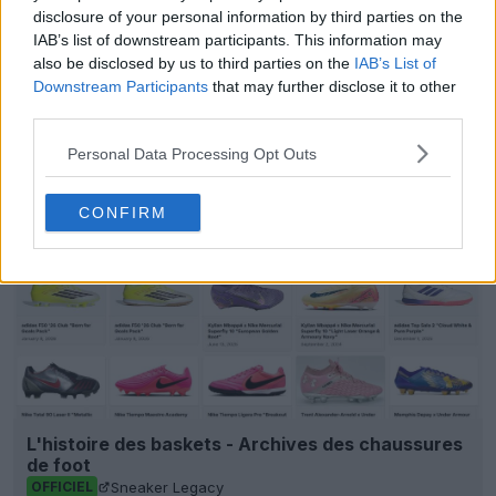
disclosure of your personal information by third parties on the
Afficher les commentaires
IAB’s list of downstream participants. This information may
also be disclosed by us to third parties on the
IAB’s List of
Downstream Participants
that may further disclose it to other
Maillots
macron
PAOK
Super League Greece
third parties.
Partager
Personal Data Processing Opt Outs
CONFIRM
L'histoire des baskets - Archives des chaussures
de foot
Sneaker Legacy
OFFICIEL