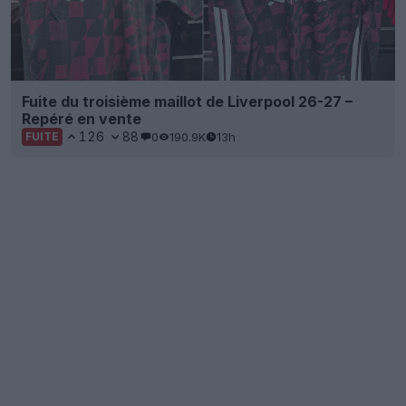
Fuite du troisième maillot de Liverpool 26-27 –
Repéré en vente
126
88
0
190.9K
13h
FUITE