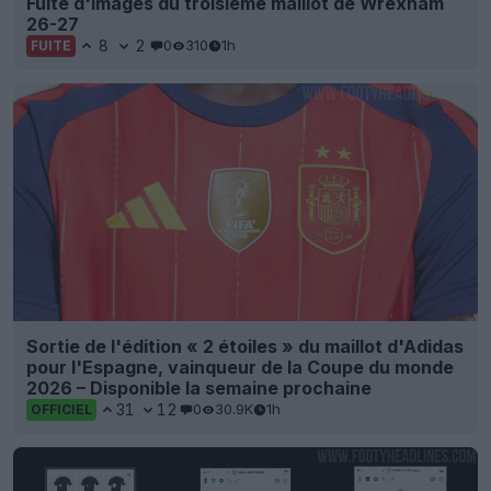
Fuite d'images du troisième maillot de Wrexham
26-27
8
2
0
310
1h
FUITE
Sortie de l'édition « 2 étoiles » du maillot d'Adidas
pour l'Espagne, vainqueur de la Coupe du monde
2026 – Disponible la semaine prochaine
31
12
0
30.9K
1h
OFFICIEL