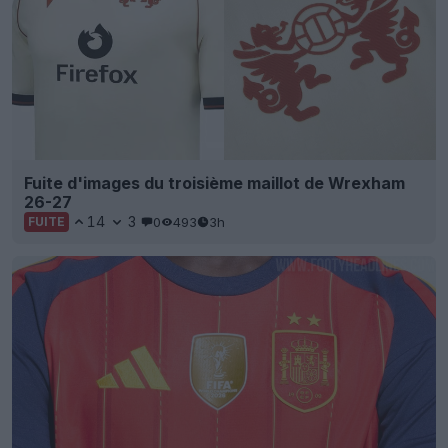
Fuite d'images du troisième maillot de Wrexham
26-27
14
3
0
493
3h
FUITE