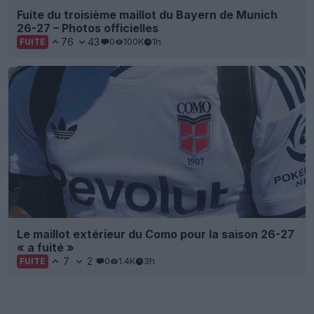
Fuite du troisième maillot du Bayern de Munich
26-27 – Photos officielles
76
43
0
100K
1h
FUITE
Le maillot extérieur du Como pour la saison 26-27
« a fuité »
7
2
0
1.4K
3h
FUITE