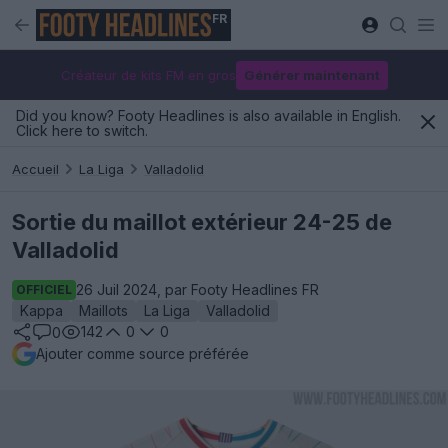
FR
Créateur de kits FM en gros
Générer maintenant
Did you know? Footy Headlines is also available in English.
Click here to switch.
Accueil
La Liga
Valladolid
Sortie du maillot extérieur 24-25 de
Valladolid
26 Juil 2024, par Footy Headlines FR
OFFICIEL
Kappa
Maillots
La Liga
Valladolid
142
0
0
0
Ajouter comme source préférée