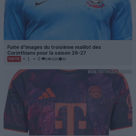
Fuite d'images du troisième maillot des
Corinthians pour la saison 26-27
1
0
0
300
1h
FUITE