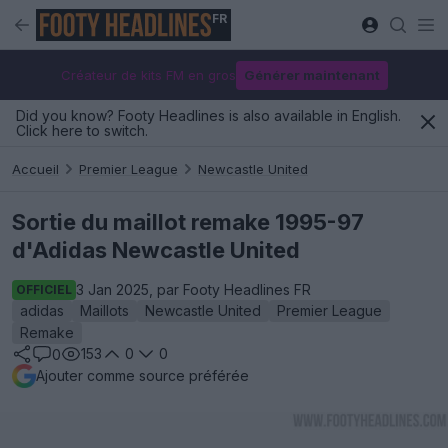
FR
Créateur de kits FM en gros
Générer maintenant
Did you know? Footy Headlines is also available in English.
Click here to switch.
Accueil
Premier League
Newcastle United
Sortie du maillot remake 1995-97
d'Adidas Newcastle United
3 Jan 2025, par Footy Headlines FR
OFFICIEL
adidas
Maillots
Newcastle United
Premier League
Remake
153
0
0
0
Ajouter comme source préférée