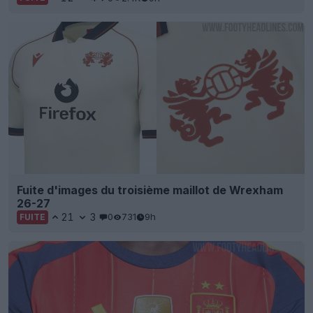
Fuite d'images du troisième maillot de Wrexham
26-27
21
3
0
731
9h
FUITE