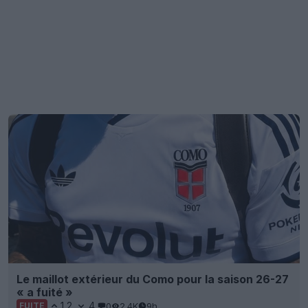
Le maillot extérieur du Como pour la saison 26-27
« a fuité »
12
4
0
2.4K
9h
FUITE