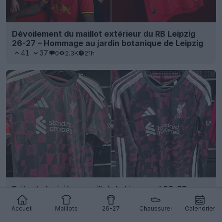
Dévoilement du maillot extérieur du RB Leipzig
26-27 – Hommage au jardin botanique de Leipzig
41
37
0
2.3K
21h
Fuite du troisième maillot de Liverpool 26-27 –
Repéré en vente
128
89
0
191.4K
22h
FUITE
Accueil
Maillots
26-27
Chaussures
Calendrier