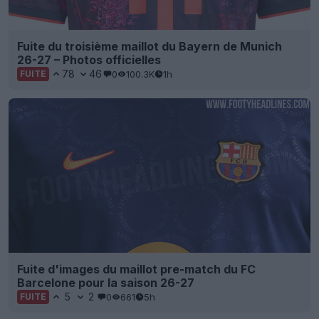
Fuite du troisième maillot du Bayern de Munich
26-27 – Photos officielles
78
46
0
100.3K
1h
FUITE
Fuite d'images du maillot pre-match du FC
Barcelone pour la saison 26-27
5
2
0
661
5h
FUITE