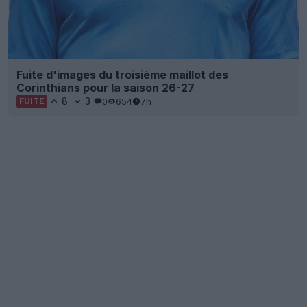
Fuite d'images du troisième maillot des
Corinthians pour la saison 26-27
8
3
0
654
7h
FUITE