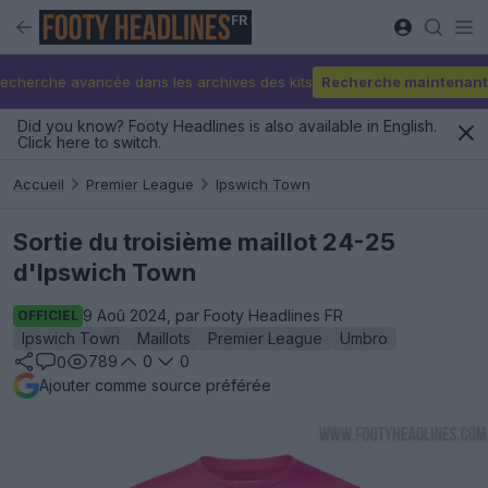
FR
echerche avancée dans les archives des kits
Recherche maintenant
Did you know? Footy Headlines is also available in English.
Click here to switch.
Accueil
Premier League
Ipswich Town
Sortie du troisième maillot 24-25
d'Ipswich Town
9 Aoû 2024, par Footy Headlines FR
OFFICIEL
Ipswich Town
Maillots
Premier League
Umbro
789
0
0
0
Ajouter comme source préférée