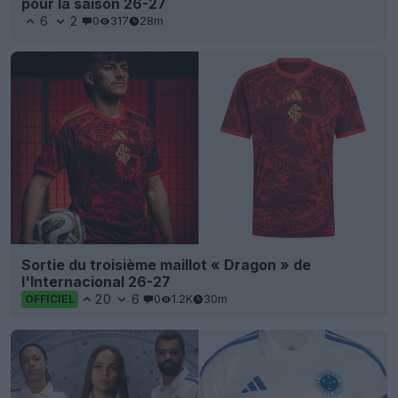
pour la saison 26-27
6
2
0
317
28m
Sortie du troisième maillot « Dragon » de
l'Internacional 26-27
20
6
0
1.2K
30m
OFFICIEL