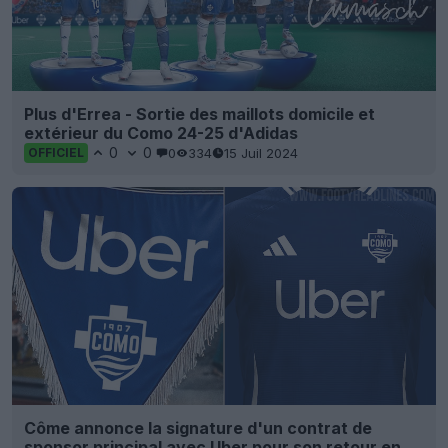
Plus d'Errea - Sortie des maillots domicile et
extérieur du Como 24-25 d'Adidas
0
0
0
334
15 Juil 2024
OFFICIEL
Côme annonce la signature d'un contrat de
sponsor principal avec Uber pour son retour en