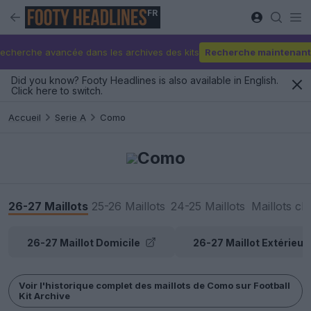
FR
echerche avancée dans les archives des kits
Recherche maintenant
Did you know? Footy Headlines is also available in English.
Click here to switch.
Accueil
Serie A
Como
Como
26-27 Maillots
25-26 Maillots
24-25 Maillots
Maillots cl
26-27 Maillot Domicile
26-27 Maillot Extérieur
Voir l'historique complet des maillots de Como sur Football
Kit Archive