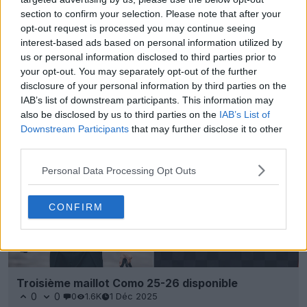
section to confirm your selection. Please note that after your
opt-out request is processed you may continue seeing
interest-based ads based on personal information utilized by
us or personal information disclosed to third parties prior to
Le maillot domicile Adidas du Como 26-27 serait le
your opt-out. You may separately opt-out of the further
maillot parfait pour l'Italie
disclosure of your personal information by third parties on the
26
14
0
11K
13 Mai 2026
CONCEPT
IAB’s list of downstream participants. This information may
also be disclosed by us to third parties on the
IAB’s List of
Downstream Participants
that may further disclose it to other
third parties.
Personal Data Processing Opt Outs
CONFIRM
Troisième maillot Como 25-26 disponible
0
0
0
1.6K
1 Déc 2025