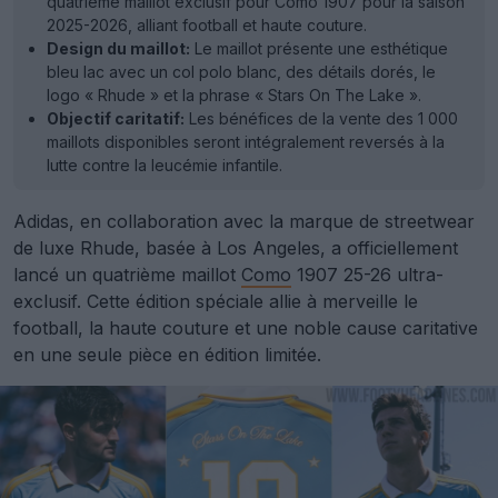
quatrième maillot exclusif pour Como 1907 pour la saison
2025-2026, alliant football et haute couture.
Design du maillot:
Le maillot présente une esthétique
bleu lac avec un col polo blanc, des détails dorés, le
logo « Rhude » et la phrase « Stars On The Lake ».
Objectif caritatif:
Les bénéfices de la vente des 1 000
maillots disponibles seront intégralement reversés à la
lutte contre la leucémie infantile.
Adidas, en collaboration avec la marque de streetwear
de luxe Rhude, basée à Los Angeles, a officiellement
lancé un quatrième maillot
Como
1907 25-26 ultra-
exclusif. Cette édition spéciale allie à merveille le
football, la haute couture et une noble cause caritative
en une seule pièce en édition limitée.