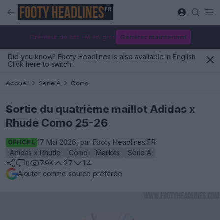
FR
Créateur de kits FM en gros
Générer maintenant
Did you know? Footy Headlines is also available in English.
Click here to switch.
Accueil
Serie A
Como
Sortie du quatrième maillot Adidas x
Rhude Como 25-26
17 Mai 2026, par Footy Headlines FR
OFFICIEL
Adidas x Rhude
Como
Maillots
Serie A
7.9K
27
14
0
Ajouter comme source préférée