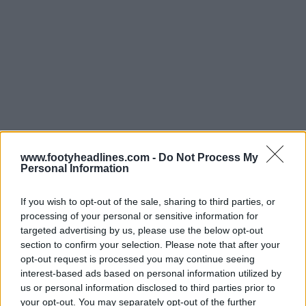
www.footyheadlines.com -
Do Not Process My
Personal Information
If you wish to opt-out of the sale, sharing to third parties, or
processing of your personal or sensitive information for
targeted advertising by us, please use the below opt-out
Le nouveau
quatrième maillot Adidas x Rhude Como
section to confirm your selection. Please note that after your
25-26
affiche une esthétique époustouflante et
opt-out request is processed you may continue seeing
élégante. Dans une palette de « bleu lac discret », le
interest-based ads based on personal information utilized by
maillot présente un col polo blanc classique et des
us or personal information disclosed to third parties prior to
détails dorés éclatants, notamment sur les trois bandes
your opt-out. You may separately opt-out of the further