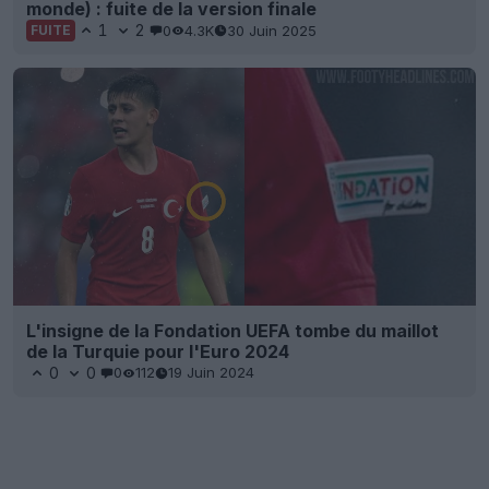
monde) : fuite de la version finale
1
2
0
4.3K
30 Juin 2025
FUITE
L'insigne de la Fondation UEFA tombe du maillot
de la Turquie pour l'Euro 2024
0
0
0
112
19 Juin 2024