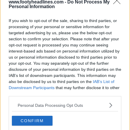
www.footyheadlines.com -
Do Not Process My
Personal Information
If you wish to opt-out of the sale, sharing to third parties, or
processing of your personal or sensitive information for
targeted advertising by us, please use the below opt-out
section to confirm your selection. Please note that after your
opt-out request is processed you may continue seeing
interest-based ads based on personal information utilized by
La Turquie revient au rouge pour son maillot
us or personal information disclosed to third parties prior to
domicile de la Coupe du monde 2026
your opt-out. You may separately opt-out of the further
19
16
0
4.7K
13 Mai 2026
disclosure of your personal information by third parties on the
IAB’s list of downstream participants. This information may
also be disclosed by us to third parties on the
IAB’s List of
Downstream Participants
that may further disclose it to other
third parties.
Personal Data Processing Opt Outs
CONFIRM