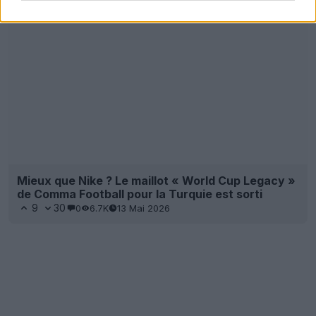
Mieux que Nike ? Le maillot « World Cup Legacy »
de Comma Football pour la Turquie est sorti
9
30
0
6.7K
13 Mai 2026