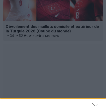
Dévoilement des maillots domicile et extérieur de
la Turquie 2026 (Coupe du monde)
34
52
0
17.9K
13 Mai 2026