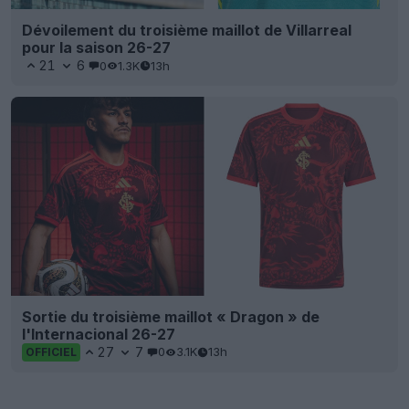
Dévoilement du troisième maillot de Villarreal
pour la saison 26-27
21
6
0
1.3K
13h
Sortie du troisième maillot « Dragon » de
l'Internacional 26-27
27
7
0
3.1K
13h
OFFICIEL