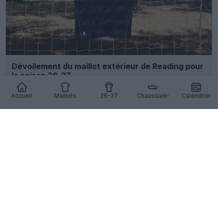
Dévoilement du maillot extérieur de Reading pour
la saison 26-27
11
8
0
600
14h
Accueil
Maillots
26-27
Chaussures
Calendrier