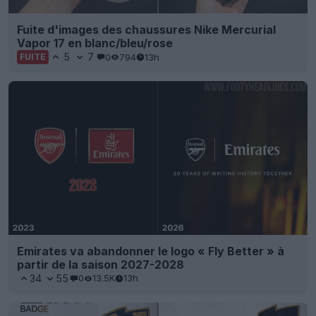
Fuite d'images des chaussures Nike Mercurial
Vapor 17 en blanc/bleu/rose
5
7
0
794
13h
FUITE
Emirates va abandonner le logo « Fly Better » à
partir de la saison 2027-2028
34
55
0
13.5K
13h