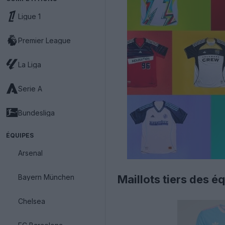
Ligue 1
Premier League
La Liga
Serie A
Bundesliga
ÉQUIPES
Arsenal
Bayern München
Maillots tiers des 
Chelsea