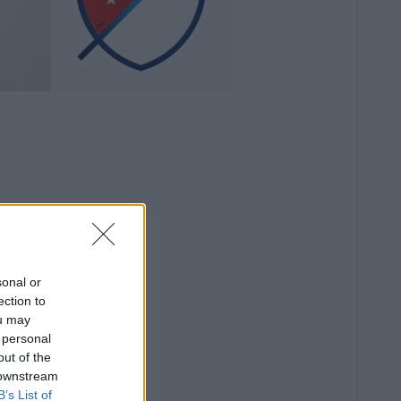
sonal or
ection to
ou may
 personal
out of the
 downstream
B’s List of