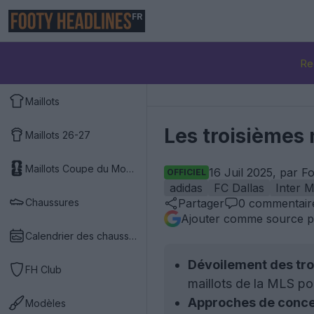
FR
Re
Maillots
Les troisièmes 
Maillots 26-27
Maillots Coupe du Monde 2026
16 Juil 2025, par F
OFFICIEL
adidas
FC Dallas
Inter M
Chaussures
Partager
0
commentair
Ajouter comme source p
Calendrier des chaussures
Dévoilement des troi
FH Club
maillots de la MLS p
Approches de conce
Modèles