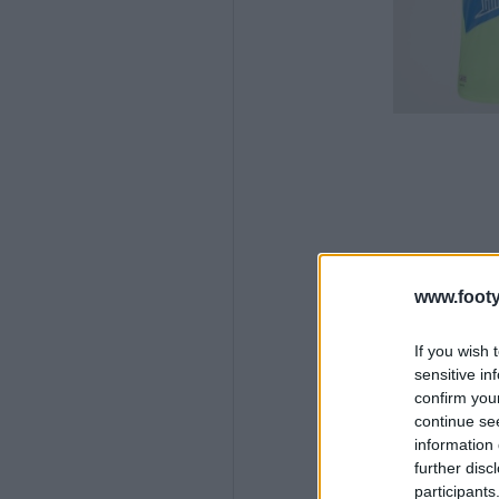
www.footy
If you wish 
sensitive in
confirm you
continue se
information 
further disc
participants