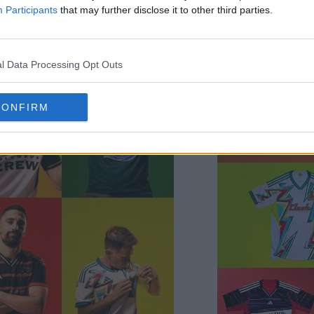
 maillots Adidas MLS 2025 va prendre deux direction
Participants
that may further disclose it to other third parties.
pour les nouvelles équipes.
l Data Processing Opt Outs
CONFIRM