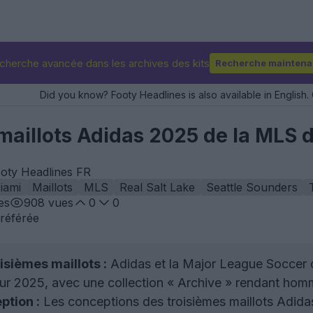
cherche avancée dans les archives des kits
Recherche maintena
Did you know? Footy Headlines is also available in English. 
maillots Adidas 2025 de la MLS d
ooty Headlines FR
iami
Maillots
MLS
Real Salt Lake
Seattle Sounders
es
908
vues
0
0
référée
sièmes maillots :
Adidas et la Major League Soccer on
our 2025, avec une collection « Archive » rendant ho
ption :
Les conceptions des troisièmes maillots Adid