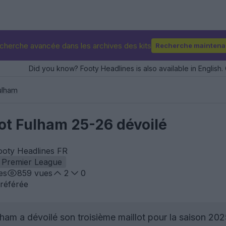
cherche avancée dans les archives des kits
Recherche maintena
Did you know? Footy Headlines is also available in English. 
ulham
lot Fulham 25-26 dévoilé
ooty Headlines FR
Premier League
es
859
vues
2
0
référée
ham a dévoilé son troisième maillot pour la saison 20