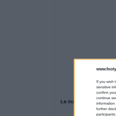
www.footy
If you wish 
sensitive in
confirm you
continue se
Le maillot Adidas Ful
information 
further disc
participants