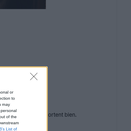
sonal or
ection to
ou may
 personal
ails dorés qui ressortent bien.
out of the
 downstream
B’s List of