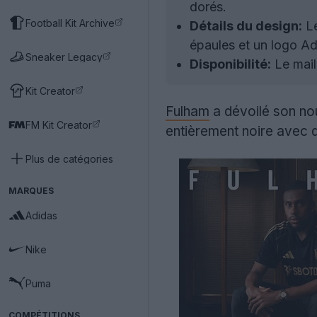
dorés.
Football Kit Archive
Détails du design:
Le
épaules et un logo Ad
Sneaker Legacy
Disponibilité:
Le mail
Kit Creator
Fulham
a dévoilé son nou
FM Kit Creator
entièrement noire avec d
Plus de catégories
MARQUES
Adidas
Nike
Puma
COMPÉTITIONS