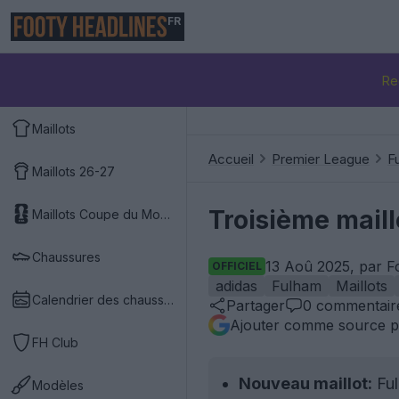
FR
Re
Maillots
Accueil
Premier League
F
Maillots 26-27
Troisième mail
Maillots Coupe du Monde 2026
Chaussures
13 Aoû 2025, par F
OFFICIEL
adidas
Fulham
Maillots
Calendrier des chaussures
Partager
0
commentair
Ajouter comme source p
FH Club
Nouveau maillot:
Ful
Modèles