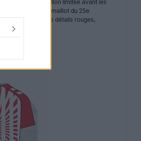
era produit en édition limitée avant les
quatre concepts du maillot du 25e
lanc épuré avec des détails rouges,