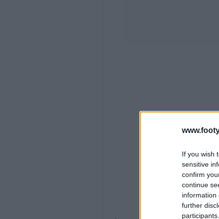
www.footy
If you wish 
sensitive in
confirm you
continue se
information 
further disc
participants