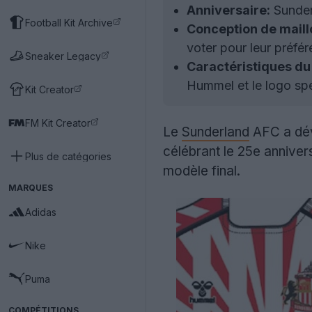
Anniversaire:
Sunder
Football Kit Archive
Conception de maill
voter pour leur préfér
Sneaker Legacy
Caractéristiques du 
Hummel et le logo spé
Kit Creator
FM Kit Creator
Le
Sunderland
AFC a dév
célébrant le 25e anniver
Plus de catégories
modèle final.
MARQUES
Adidas
Nike
Puma
COMPÉTITIONS