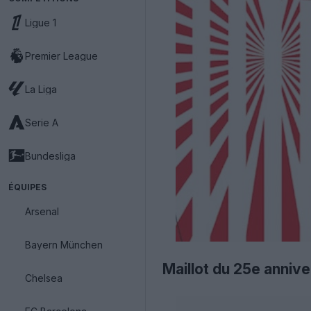
Ligue 1
Premier League
La Liga
Serie A
Bundesliga
ÉQUIPES
Arsenal
Bayern München
Maillot du 25e anniv
Chelsea