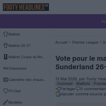
FR
Re
Maillots
Accueil
Premier League
S
Maillots 26-27
Vote pour le ma
Maillots Coupe du Monde 2026
Sunderland 26
Chaussures
13 Mai 2026, par Footy Hea
Calendrier des chaussures
Hummel
Maillots
Premie
Partager
0
commentair
FH Club
Ajouter comme source p
Modèles