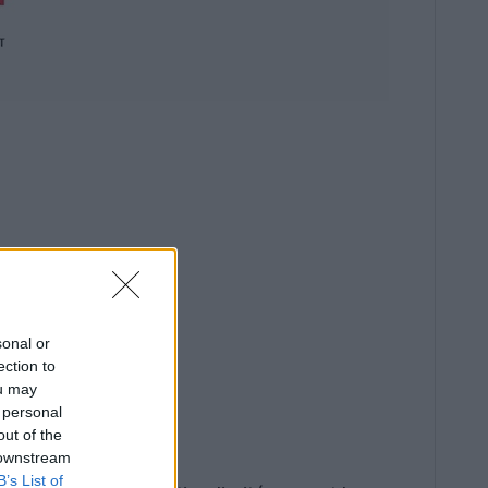
sonal or
ection to
ou may
 personal
out of the
 downstream
B’s List of