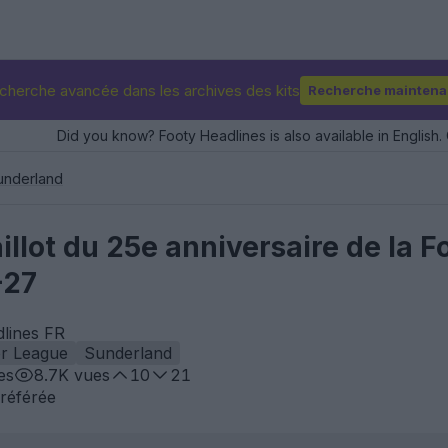
cherche avancée dans les archives des kits
Recherche maintena
Did you know? Footy Headlines is also available in English. 
underland
illot du 25e anniversaire de la F
-27
dlines FR
r League
Sunderland
es
8.7K
vues
10
21
référée