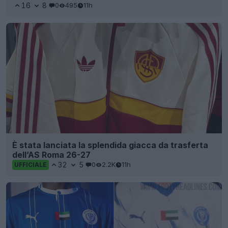
16
8
0
495
11h
È stata lanciata la splendida giacca da trasferta
dell’AS Roma 26-27
32
5
0
2.2K
11h
UFFICIALE