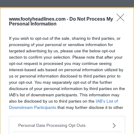
www.footyheadlines.com -
Do Not Process My
Personal Information
If you wish to opt-out of the sale, sharing to third parties, or
processing of your personal or sensitive information for
targeted advertising by us, please use the below opt-out
section to confirm your selection. Please note that after your
opt-out request is processed you may continue seeing
interest-based ads based on personal information utilized by
us or personal information disclosed to third parties prior to
your opt-out. You may separately opt-out of the further
disclosure of your personal information by third parties on the
IAB’s list of downstream participants. This information may
Dopo il loro cambio di fornitore, che ha fatto molto
also be disclosed by us to third parties on the
IAB’s List of
parlare di sé, anche la nazionale tedesca dovrebbe
Downstream Participants
that may further disclose it to other
ricevere un tessuto a maglia personalizzato quando le
third parties.
prime maglie Nike saranno lanciate ufficialmente nel
Personal Data Processing Opt Outs
2027.