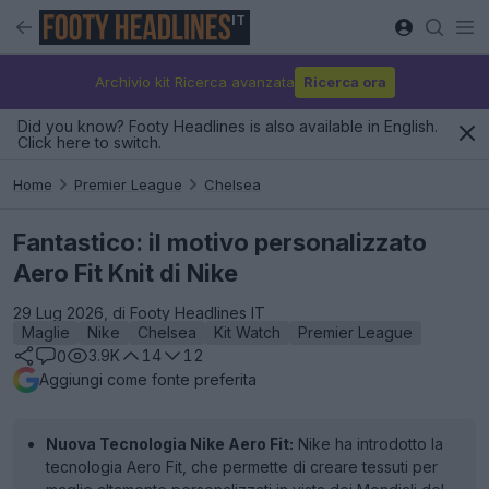
IT
Archivio kit Ricerca avanzata
Ricerca ora
Did you know? Footy Headlines is also available in English.
Click here to switch.
Home
Premier League
Chelsea
Fantastico: il motivo personalizzato
Aero Fit Knit di Nike
29 Lug 2026, di Footy Headlines IT
Maglie
Nike
Chelsea
Kit Watch
Premier League
3.9K
14
12
0
Aggiungi come fonte preferita
Nuova Tecnologia Nike Aero Fit:
Nike ha introdotto la
tecnologia Aero Fit, che permette di creare tessuti per