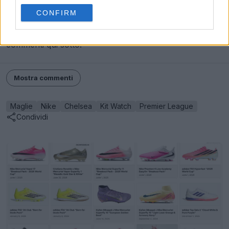
Quali altri club d’élite o nazionali Nike pensi che
CONFIRM
meritino di ricevere un modello a maglia su misura per
le loro maglie? Facci sapere cosa ne pensi nei
commenti qui sotto.
Mostra commenti
Maglie
Nike
Chelsea
Kit Watch
Premier League
Condividi