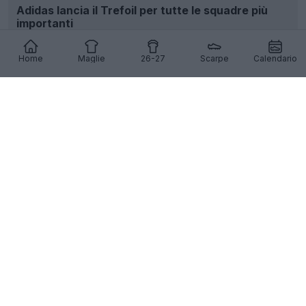
Adidas lancia il Trefoil per tutte le squadre più
importanti
66
14
0
21.1K
11h
Home
Maglie
26-27
Scarpe
Calendario
Il trucco visivo dietro la stampa del numero 41
sulle maglie da calcio
8
10
0
1.3K
11h