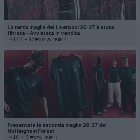
La terza maglia del Liverpool 26-27 è stata
filtrata - Avvistata in vendita
122
82
0
189.4K
4h
Presentata la seconda maglia 26-27 del
Nottingham Forest
16
5
0
5.7K
4h