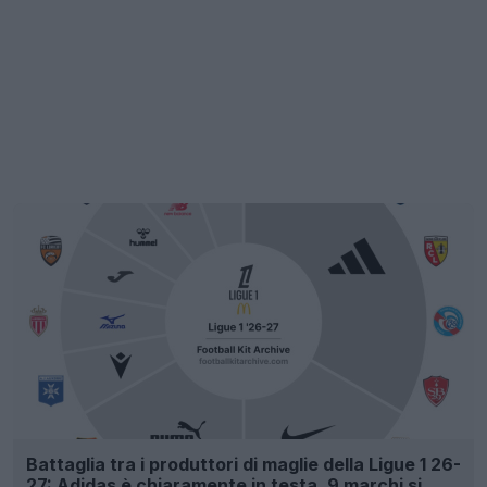
Battaglia tra i produttori di maglie della Ligue 1 26-
27: Adidas è chiaramente in testa, 9 marchi si