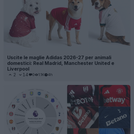
Uscite le maglie Adidas 2026-27 per animali
domestici: Real Madrid, Manchester United e
Liverpool
2
14
0
1.1K
4h