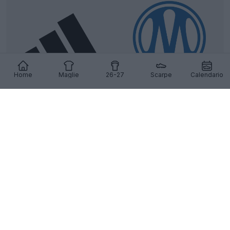
Home
Maglie
26-27
Scarpe
Calendario
Adidas torna a vestire la maglia del Marsiglia
29
14
0
3.8K
15h