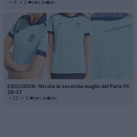
6
2
0
2.2K
9h
ESCLUSIVA: filtrata la seconda maglia del Paris FC
26-27
12
5
0
1.2K
10h