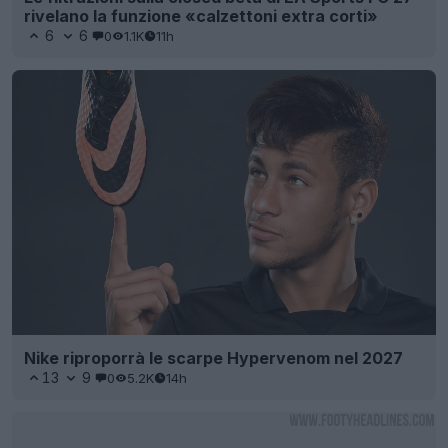
rivelano la funzione «calzettoni extra corti»
6
6
0
1.1K
11h
Nike riproporrà le scarpe Hypervenom nel 2027
13
9
0
5.2K
14h