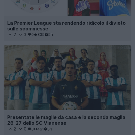
La Premier League sta rendendo ridicolo il divieto
sulle scommesse
2
3
0
835
5h
Presentate le maglie da casa e la seconda maglia
26-27 dello SC Vianense
2
0
0
461
5h