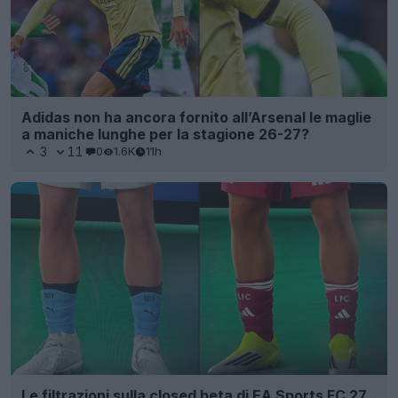
Adidas non ha ancora fornito all’Arsenal le maglie
a maniche lunghe per la stagione 26-27?
3
11
0
1.6K
11h
Le filtrazioni sulla closed beta di EA Sports FC 27