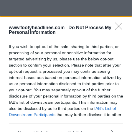
www.footyheadlines.com -
Do Not Process My
Personal Information
Realizzata da Adidas. Cosa ne pensi della maglia
If you wish to opt-out of the sale, sharing to third parties, or
lifestyle Bape 1996 Japan? Facci sapere cosa ne pensi
processing of your personal or sensitive information for
nei commenti sotto l'articolo.
targeted advertising by us, please use the below opt-out
section to confirm your selection. Please note that after your
opt-out request is processed you may continue seeing
interest-based ads based on personal information utilized by
Mostra commenti
us or personal information disclosed to third parties prior to
your opt-out. You may separately opt-out of the further
adidas
Bape
International
Japan
Maglie
Lifestyle
disclosure of your personal information by third parties on the
Condividi
IAB’s list of downstream participants. This information may
also be disclosed by us to third parties on the
IAB’s List of
Downstream Participants
that may further disclose it to other
third parties.