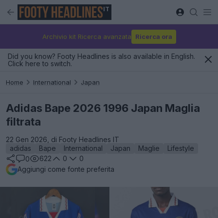
IT
Archivio kit Ricerca avanzata
Ricerca ora
Did you know? Footy Headlines is also available in English.
Click here to switch.
Home
International
Japan
Adidas Bape 2026 1996 Japan Maglia
filtrata
22 Gen 2026, di Footy Headlines IT
adidas
Bape
International
Japan
Maglie
Lifestyle
622
0
0
0
Aggiungi come fonte preferita