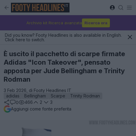
IT
Archivio kit Ricerca avanzata
Ricerca ora
Did you know? Footy Headlines is also available in English.
Click here to switch.
È uscito il pacchetto di scarpe firmate
Adidas "Icon Takeover", pensato
apposta per Jude Bellingham e Trinity
Rodman
3 Feb 2026, di Footy Headlines IT
adidas
Bellingham
Scarpe
Trinity Rodman
466
2
3
0
Aggiungi come fonte preferita